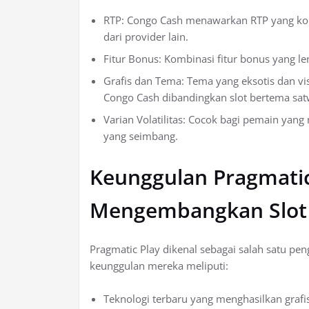
RTP: Congo Cash menawarkan RTP yang kompe
dari provider lain.
Fitur Bonus: Kombinasi fitur bonus yang le
Grafis dan Tema: Tema yang eksotis dan v
Congo Cash dibandingkan slot bertema satw
Varian Volatilitas: Cocok bagi pemain yan
yang seimbang.
Keunggulan Pragmatic
Mengembangkan Slot
Pragmatic Play dikenal sebagai salah satu p
keunggulan mereka meliputi:
Teknologi terbaru yang menghasilkan grafis