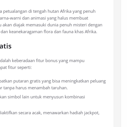
 petualangan di tengah hutan Afrika yang penuh
rwarna-warni dan animasi yang halus membuat
 akan diajak memasuki dunia penuh misteri dengan
o, dan keanekaragaman flora dan fauna khas Afrika.
atis
 adalah keberadaan fitur bonus yang mampu
t fitur seperti:
tkan putaran gratis yang bisa meningkatkan peluang
r tanpa harus menambah taruhan.
ikan simbol lain untuk menyusun kombinasi
iaktifkan secara acak, menawarkan hadiah jackpot,