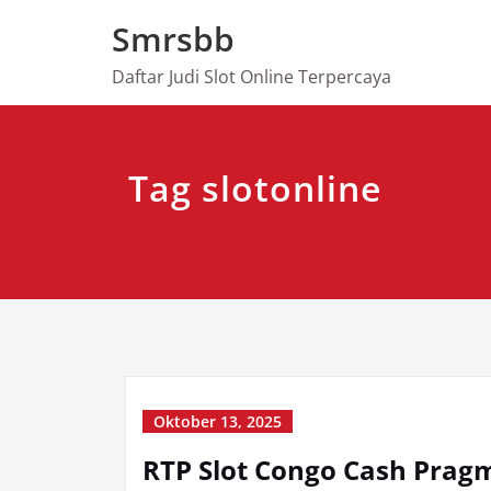
Skip
Smrsbb
to
content
Daftar Judi Slot Online Terpercaya
Tag slotonline
Oktober 13, 2025
RTP Slot Congo Cash Prag