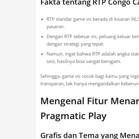
Fakta tentang RTP Congo C
RTP standar game ini berada di kisaran 96,
pasaran.
Dengan RTP sebesar ini, peluang keluar k
dengan strategi yang tepat.
Namun, ingat bahwa RTP adalah angka stati
sesi, hasilnya bisa sangat beragam.
Sehingga, game ini cocok bagi kamu yang ing
transparan, tak hanya mengandalkan keberun
Mengenal Fitur Menar
Pragmatic Play
Grafis dan Tema yang Mena