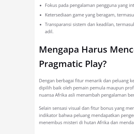
Fokus pada pengalaman pengguna yang int
Ketersediaan game yang beragam, termasuk
Transparansi sistem dan keadilan, termasu
adil.
Mengapa Harus Menco
Pragmatic Play?
Dengan berbagai fitur menarik dan peluang 
dipilih baik oleh pemain pemula maupun pro
nuansa Afrika asli menambah pengalaman ber
Selain sensasi visual dan fitur bonus yang m
indikator bahwa peluang mendapatkan pengemb
menembus misteri di hutan Afrika dan mend