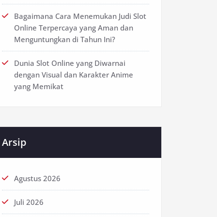
Bagaimana Cara Menemukan Judi Slot
Online Terpercaya yang Aman dan
Menguntungkan di Tahun Ini?
Dunia Slot Online yang Diwarnai
dengan Visual dan Karakter Anime
yang Memikat
Arsip
Agustus 2026
Juli 2026