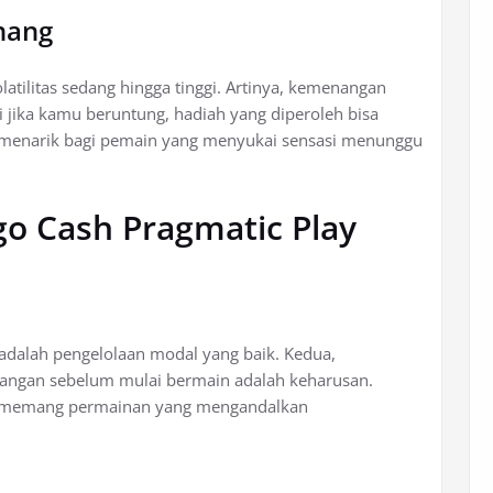
nang
latilitas sedang hingga tinggi. Artinya, kemenangan
i jika kamu beruntung, hadiah yang diperoleh bisa
t menarik bagi pemain yang menyukai sensasi menunggu
go Cash Pragmatic Play
 adalah pengelolaan modal yang baik. Kedua,
angan sebelum mulai bermain adalah keharusan.
ot memang permainan yang mengandalkan