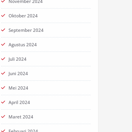
November 2024
Oktober 2024
September 2024
Agustus 2024
Juli 2024
Juni 2024
Mei 2024
April 2024
Maret 2024
Februari 2024