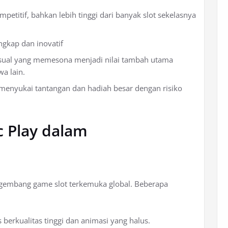
titif, bahkan lebih tinggi dari banyak slot sekelasnya
ngkap dan inovatif
isual yang memesona menjadi nilai tambah utama
a lain.
g menyukai tantangan dan hadiah besar dengan risiko
 Play dalam
engembang game slot terkemuka global. Beberapa
 berkualitas tinggi dan animasi yang halus.