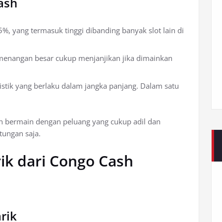
ash
5%, yang termasuk tinggi dibanding banyak slot lain di
emenangan besar cukup menjanjikan jika dimainkan
stik yang berlaku dalam jangka panjang. Dalam satu
in bermain dengan peluang yang cukup adil dan
tungan saja.
ik dari Congo Cash
rik