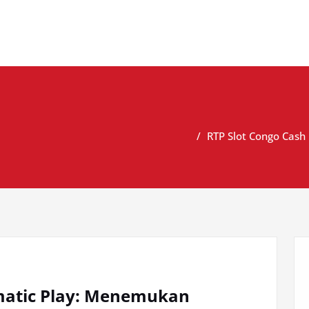
RTP Slot Congo Cash
matic Play: Menemukan