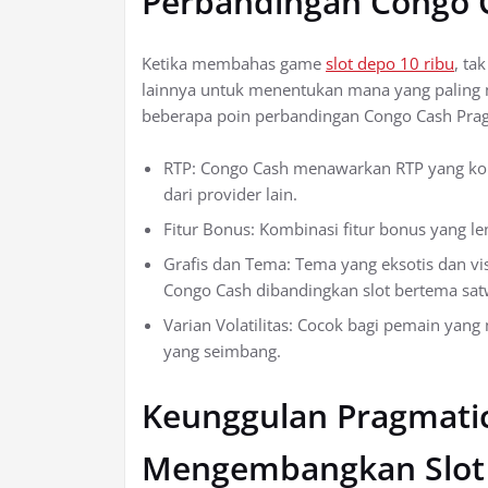
Perbandingan Congo C
Ketika membahas game
slot depo 10 ribu
, ta
lainnya untuk menentukan mana yang paling
beberapa poin perbandingan Congo Cash Pragm
RTP: Congo Cash menawarkan RTP yang kompe
dari provider lain.
Fitur Bonus: Kombinasi fitur bonus yang le
Grafis dan Tema: Tema yang eksotis dan v
Congo Cash dibandingkan slot bertema satw
Varian Volatilitas: Cocok bagi pemain yan
yang seimbang.
Keunggulan Pragmatic
Mengembangkan Slot