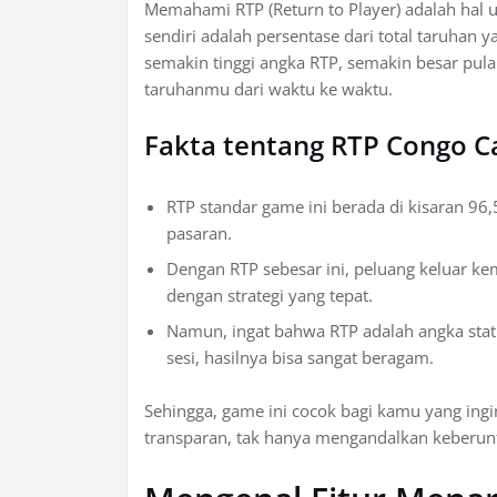
Memahami RTP (Return to Player) adalah hal 
sendiri adalah persentase dari total taruhan 
semakin tinggi angka RTP, semakin besar pu
taruhanmu dari waktu ke waktu.
Fakta tentang RTP Congo C
RTP standar game ini berada di kisaran 96,
pasaran.
Dengan RTP sebesar ini, peluang keluar k
dengan strategi yang tepat.
Namun, ingat bahwa RTP adalah angka stati
sesi, hasilnya bisa sangat beragam.
Sehingga, game ini cocok bagi kamu yang ing
transparan, tak hanya mengandalkan keberun