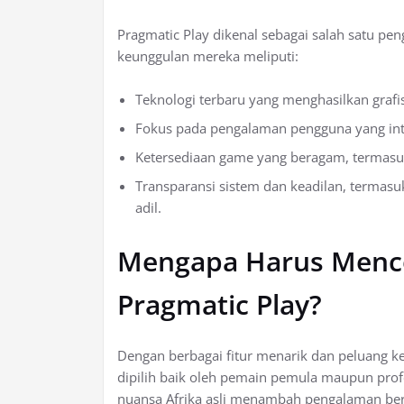
Pragmatic Play dikenal sebagai salah satu p
keunggulan mereka meliputi:
Teknologi terbaru yang menghasilkan grafis
Fokus pada pengalaman pengguna yang int
Ketersediaan game yang beragam, termasuk
Transparansi sistem dan keadilan, termasu
adil.
Mengapa Harus Menco
Pragmatic Play?
Dengan berbagai fitur menarik dan peluang 
dipilih baik oleh pemain pemula maupun pro
nuansa Afrika asli menambah pengalaman ber