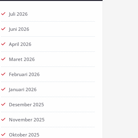
Juli 2026
Juni 2026
April 2026
Maret 2026
Februari 2026
Januari 2026
Desember 2025
November 2025
Oktober 2025