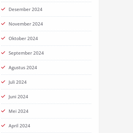
Desember 2024
November 2024
Oktober 2024
September 2024
Agustus 2024
Juli 2024
Juni 2024
Mei 2024
April 2024