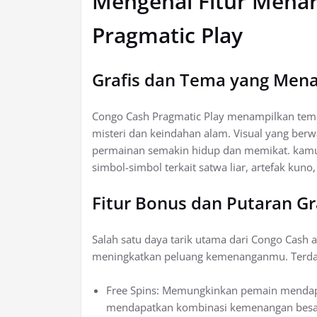
Mengenal Fitur Menar
Pragmatic Play
Grafis dan Tema yang Mena
Congo Cash Pragmatic Play menampilkan tema
misteri dan keindahan alam. Visual yang be
permainan semakin hidup dan memikat. kamu
simbol-simbol terkait satwa liar, artefak kun
Fitur Bonus dan Putaran Gr
Salah satu daya tarik utama dari Congo Cash
meningkatkan peluang kemenanganmu. Terdapa
Free Spins: Memungkinkan pemain mendapa
mendapatkan kombinasi kemenangan besa