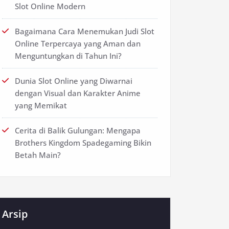
Slot Online Modern
Bagaimana Cara Menemukan Judi Slot
Online Terpercaya yang Aman dan
Menguntungkan di Tahun Ini?
Dunia Slot Online yang Diwarnai
dengan Visual dan Karakter Anime
yang Memikat
Cerita di Balik Gulungan: Mengapa
Brothers Kingdom Spadegaming Bikin
Betah Main?
Arsip