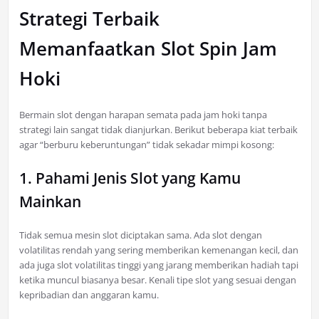
Strategi Terbaik
Memanfaatkan Slot Spin Jam
Hoki
Bermain slot dengan harapan semata pada jam hoki tanpa
strategi lain sangat tidak dianjurkan. Berikut beberapa kiat terbaik
agar “berburu keberuntungan” tidak sekadar mimpi kosong:
1. Pahami Jenis Slot yang Kamu
Mainkan
Tidak semua mesin slot diciptakan sama. Ada slot dengan
volatilitas rendah yang sering memberikan kemenangan kecil, dan
ada juga slot volatilitas tinggi yang jarang memberikan hadiah tapi
ketika muncul biasanya besar. Kenali tipe slot yang sesuai dengan
kepribadian dan anggaran kamu.