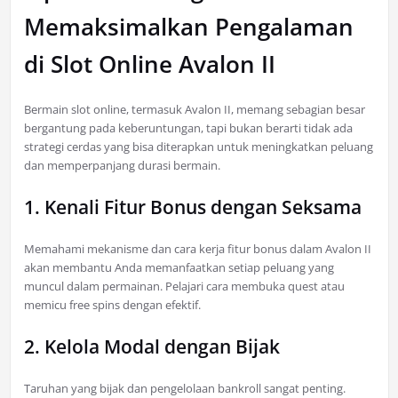
Memaksimalkan Pengalaman
di Slot Online Avalon II
Bermain slot online, termasuk Avalon II, memang sebagian besar
bergantung pada keberuntungan, tapi bukan berarti tidak ada
strategi cerdas yang bisa diterapkan untuk meningkatkan peluang
dan memperpanjang durasi bermain.
1. Kenali Fitur Bonus dengan Seksama
Memahami mekanisme dan cara kerja fitur bonus dalam Avalon II
akan membantu Anda memanfaatkan setiap peluang yang
muncul dalam permainan. Pelajari cara membuka quest atau
memicu free spins dengan efektif.
2. Kelola Modal dengan Bijak
Taruhan yang bijak dan pengelolaan bankroll sangat penting.