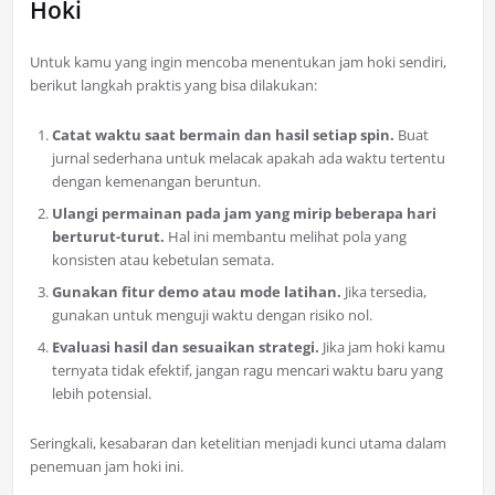
Hoki
Untuk kamu yang ingin mencoba menentukan jam hoki sendiri,
berikut langkah praktis yang bisa dilakukan:
Catat waktu saat bermain dan hasil setiap spin.
Buat
jurnal sederhana untuk melacak apakah ada waktu tertentu
dengan kemenangan beruntun.
Ulangi permainan pada jam yang mirip beberapa hari
berturut-turut.
Hal ini membantu melihat pola yang
konsisten atau kebetulan semata.
Gunakan fitur demo atau mode latihan.
Jika tersedia,
gunakan untuk menguji waktu dengan risiko nol.
Evaluasi hasil dan sesuaikan strategi.
Jika jam hoki kamu
ternyata tidak efektif, jangan ragu mencari waktu baru yang
lebih potensial.
Seringkali, kesabaran dan ketelitian menjadi kunci utama dalam
penemuan jam hoki ini.