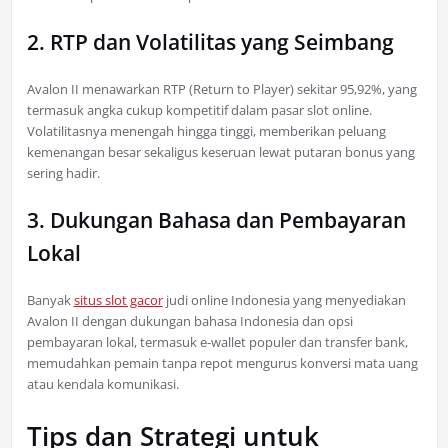
2. RTP dan Volatilitas yang Seimbang
Avalon II menawarkan RTP (Return to Player) sekitar 95,92%, yang
termasuk angka cukup kompetitif dalam pasar slot online.
Volatilitasnya menengah hingga tinggi, memberikan peluang
kemenangan besar sekaligus keseruan lewat putaran bonus yang
sering hadir.
3. Dukungan Bahasa dan Pembayaran
Lokal
Banyak
situs slot gacor
judi online Indonesia yang menyediakan
Avalon II dengan dukungan bahasa Indonesia dan opsi
pembayaran lokal, termasuk e-wallet populer dan transfer bank,
memudahkan pemain tanpa repot mengurus konversi mata uang
atau kendala komunikasi.
Tips dan Strategi untuk