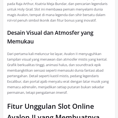
pada Raja Arthur, Ksatria Meja Bundar, dan pencarian legendaris
untuk Holy Grail. Slot ini membawa pemain menyelami dunia
magis Avalon, tempat di mana legenda dan sihir bersatu dalam
rol-rol penuh simbol ikonik dan fitur bonus yang inovatif.
Desain Visual dan Atmosfer yang
Memukau
Dari pertama kali meluncur ke layar, Avalon II menyuguhkan
tampilan visual yang menawan dan atmosfer mistis yang kental.
Grafik berkualitas tinggi, animasi halus, dan soundtrack epik
membangkitkan sensasi seperti memasuki dunia fantasi abad
pertengahan. Detail seperti kastil mistis, pedang legendaris
Excalibur, dan portal ajaib menyatu erat dengan latar musik yang
memacu adrenalin, menjadikan setiap putaran bukan sekadar
permainan, tetapi pengalaman imersif.
Fitur Unggulan Slot Online
Avalon II yang Membuatnya