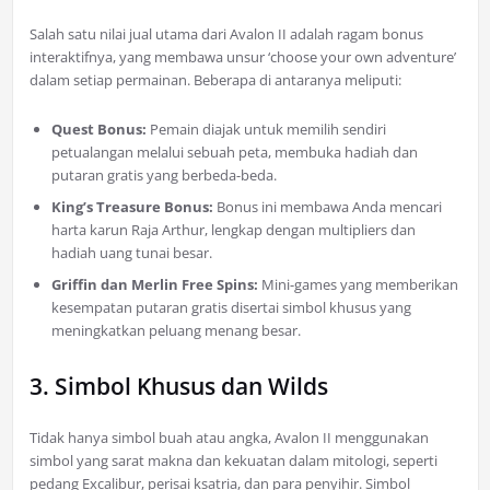
Salah satu nilai jual utama dari Avalon II adalah ragam bonus
interaktifnya, yang membawa unsur ‘choose your own adventure’
dalam setiap permainan. Beberapa di antaranya meliputi:
Quest Bonus:
Pemain diajak untuk memilih sendiri
petualangan melalui sebuah peta, membuka hadiah dan
putaran gratis yang berbeda-beda.
King’s Treasure Bonus:
Bonus ini membawa Anda mencari
harta karun Raja Arthur, lengkap dengan multipliers dan
hadiah uang tunai besar.
Griffin dan Merlin Free Spins:
Mini-games yang memberikan
kesempatan putaran gratis disertai simbol khusus yang
meningkatkan peluang menang besar.
3. Simbol Khusus dan Wilds
Tidak hanya simbol buah atau angka, Avalon II menggunakan
simbol yang sarat makna dan kekuatan dalam mitologi, seperti
pedang Excalibur, perisai ksatria, dan para penyihir. Simbol