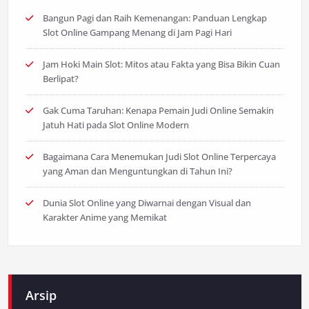
Bangun Pagi dan Raih Kemenangan: Panduan Lengkap
Slot Online Gampang Menang di Jam Pagi Hari
Jam Hoki Main Slot: Mitos atau Fakta yang Bisa Bikin Cuan
Berlipat?
Gak Cuma Taruhan: Kenapa Pemain Judi Online Semakin
Jatuh Hati pada Slot Online Modern
Bagaimana Cara Menemukan Judi Slot Online Terpercaya
yang Aman dan Menguntungkan di Tahun Ini?
Dunia Slot Online yang Diwarnai dengan Visual dan
Karakter Anime yang Memikat
Arsip