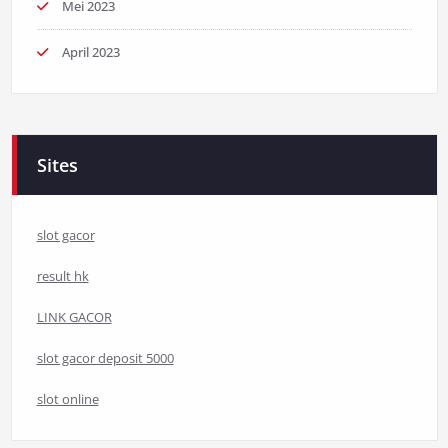
Mei 2023
April 2023
Sites
slot gacor
result hk
LINK GACOR
slot gacor deposit 5000
slot online