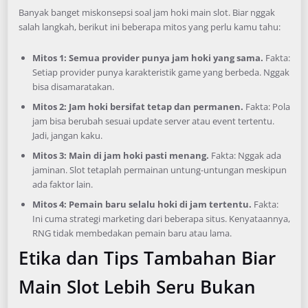
Banyak banget miskonsepsi soal jam hoki main slot. Biar nggak
salah langkah, berikut ini beberapa mitos yang perlu kamu tahu:
Mitos 1: Semua provider punya jam hoki yang sama.
Fakta:
Setiap provider punya karakteristik game yang berbeda. Nggak
bisa disamaratakan.
Mitos 2: Jam hoki bersifat tetap dan permanen.
Fakta: Pola
jam bisa berubah sesuai update server atau event tertentu.
Jadi, jangan kaku.
Mitos 3: Main di jam hoki pasti menang.
Fakta: Nggak ada
jaminan. Slot tetaplah permainan untung-untungan meskipun
ada faktor lain.
Mitos 4: Pemain baru selalu hoki di jam tertentu.
Fakta:
Ini cuma strategi marketing dari beberapa situs. Kenyataannya,
RNG tidak membedakan pemain baru atau lama.
Etika dan Tips Tambahan Biar
Main Slot Lebih Seru Bukan