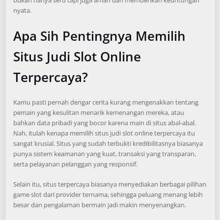
bukan hanya seru tapi juga aman dan memberikan keuntungan
nyata.
Apa Sih Pentingnya Memilih
Situs Judi Slot Online
Terpercaya?
Kamu pasti pernah dengar cerita kurang mengenakkan tentang
pemain yang kesulitan menarik kemenangan mereka, atau
bahkan data pribadi yang bocor karena main di situs abal-abal.
Nah, itulah kenapa memilih situs judi slot online terpercaya itu
sangat krusial. Situs yang sudah terbukti kredibilitasnya biasanya
punya sistem keamanan yang kuat, transaksi yang transparan,
serta pelayanan pelanggan yang responsif.
Selain itu, situs terpercaya biasanya menyediakan berbagai pilihan
game slot dari provider ternama, sehingga peluang menang lebih
besar dan pengalaman bermain jadi makin menyenangkan.