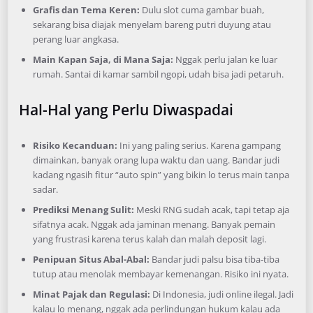
Grafis dan Tema Keren:
Dulu slot cuma gambar buah,
sekarang bisa diajak menyelam bareng putri duyung atau
perang luar angkasa.
Main Kapan Saja, di Mana Saja:
Nggak perlu jalan ke luar
rumah. Santai di kamar sambil ngopi, udah bisa jadi petaruh.
Hal-Hal yang Perlu Diwaspadai
Risiko Kecanduan:
Ini yang paling serius. Karena gampang
dimainkan, banyak orang lupa waktu dan uang. Bandar judi
kadang ngasih fitur “auto spin” yang bikin lo terus main tanpa
sadar.
Prediksi Menang Sulit:
Meski RNG sudah acak, tapi tetap aja
sifatnya acak. Nggak ada jaminan menang. Banyak pemain
yang frustrasi karena terus kalah dan malah deposit lagi.
Penipuan Situs Abal-Abal:
Bandar judi palsu bisa tiba-tiba
tutup atau menolak membayar kemenangan. Risiko ini nyata.
Minat Pajak dan Regulasi:
Di Indonesia, judi online ilegal. Jadi
kalau lo menang, nggak ada perlindungan hukum kalau ada