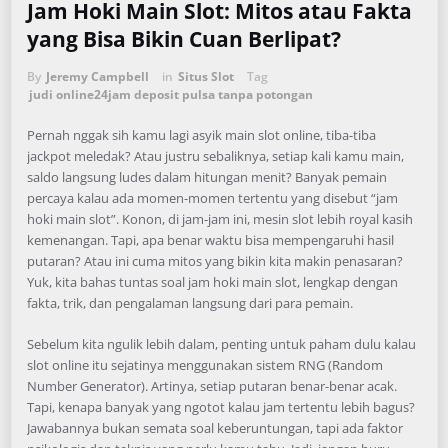
Jam Hoki Main Slot: Mitos atau Fakta
yang Bisa Bikin Cuan Berlipat?
By
Jeremy Campbell
in
Situs Slot
Tag
judi online24jam deposit pulsa tanpa potongan
Pernah nggak sih kamu lagi asyik main slot online, tiba-tiba
jackpot meledak? Atau justru sebaliknya, setiap kali kamu main,
saldo langsung ludes dalam hitungan menit? Banyak pemain
percaya kalau ada momen-momen tertentu yang disebut “jam
hoki main slot”. Konon, di jam-jam ini, mesin slot lebih royal kasih
kemenangan. Tapi, apa benar waktu bisa mempengaruhi hasil
putaran? Atau ini cuma mitos yang bikin kita makin penasaran?
Yuk, kita bahas tuntas soal jam hoki main slot, lengkap dengan
fakta, trik, dan pengalaman langsung dari para pemain.
Sebelum kita ngulik lebih dalam, penting untuk paham dulu kalau
slot online itu sejatinya menggunakan sistem RNG (Random
Number Generator). Artinya, setiap putaran benar-benar acak.
Tapi, kenapa banyak yang ngotot kalau jam tertentu lebih bagus?
Jawabannya bukan semata soal keberuntungan, tapi ada faktor