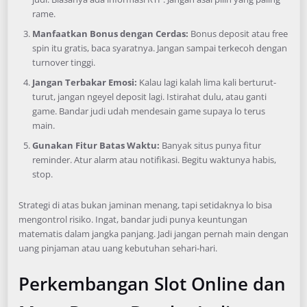
rame.
Manfaatkan Bonus dengan Cerdas:
Bonus deposit atau free
spin itu gratis, baca syaratnya. Jangan sampai terkecoh dengan
turnover tinggi.
Jangan Terbakar Emosi:
Kalau lagi kalah lima kali berturut-
turut, jangan ngeyel deposit lagi. Istirahat dulu, atau ganti
game. Bandar judi udah mendesain game supaya lo terus
main.
Gunakan Fitur Batas Waktu:
Banyak situs punya fitur
reminder. Atur alarm atau notifikasi. Begitu waktunya habis,
stop.
Strategi di atas bukan jaminan menang, tapi setidaknya lo bisa
mengontrol risiko. Ingat, bandar judi punya keuntungan
matematis dalam jangka panjang. Jadi jangan pernah main dengan
uang pinjaman atau uang kebutuhan sehari-hari.
Perkembangan Slot Online dan