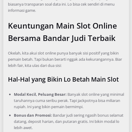
biasanya transparan soal data ini. Lo bisa cek sendiri di menu
informasi game.
Keuntungan Main Slot Online
Bersama Bandar Judi Terbaik
Okelah, kita akui slot online punya banyak sisi positif yang bikin
pemain betah. Tapi bukan berarti nggak ada kekurangannya. Biar
lebih fair, kita ulas dari dua sisi:
Hal-Hal yang Bikin Lo Betah Main Slot
Modal Kecil, Peluang Besar:
Banyak slot online yang minimal
taruhannya cuma seribu perak. Tapi jackpotnya bisa miliaran
rupiah. Ini yang bikin pemain bermimpi.
Bonus dan Promosi:
Bandar judi sering ngasih bonus selamat
datang, deposit harian, dan putaran gratis. Ini bikin modal lo
lebih awet.