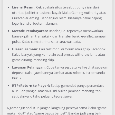
Lisensi Resmi:
Cek apakah situs tersebut punya izin dari
otoritas judi internasional kayak Malta Gaming Authority atau
Curacao eGaming. Bandar judi resmi biasanya bakal pajang
logo lisensi di footer halaman.
Metode Pembayaran:
Bandar judi tepercaya menawarkan
banyak pilihan transaksi – dari transfer bank, e-wallet, sampai
pulsa. Kalau cuma terima satu cara, waspada.
Ulasan Pemain:
Cari testimoni di forum atau grup Facebook.
Kalau banyak yang komplain soal proses withdraw lama atau
game curang, mending skip.
Layanan Pelanggan:
Coba tanya sesuatu ke live chat sebelum
deposit. Kalau jawabannya lambat atau robotik, itu pertanda
buruk.
RTP (Return to Player):
Setiap game slot punya persentase
RTP. Cari yang di atas 96%. Ini bukan jaminan menang, tapi
setidaknya lo tahu peluang teoretisnya.
Ngomongin soal RTP, jangan langsung percaya sama klaim “game
makan duit” atau “game bagus banget”. Bandar judi yang baik