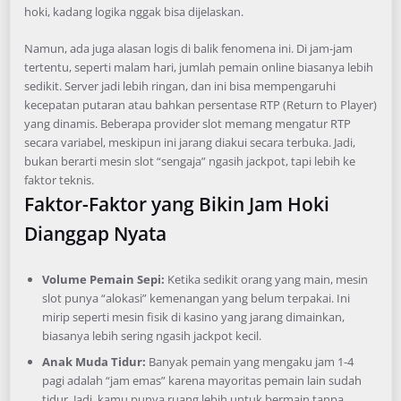
hoki, kadang logika nggak bisa dijelaskan.
Namun, ada juga alasan logis di balik fenomena ini. Di jam-jam
tertentu, seperti malam hari, jumlah pemain online biasanya lebih
sedikit. Server jadi lebih ringan, dan ini bisa mempengaruhi
kecepatan putaran atau bahkan persentase RTP (Return to Player)
yang dinamis. Beberapa provider slot memang mengatur RTP
secara variabel, meskipun ini jarang diakui secara terbuka. Jadi,
bukan berarti mesin slot “sengaja” ngasih jackpot, tapi lebih ke
faktor teknis.
Faktor-Faktor yang Bikin Jam Hoki
Dianggap Nyata
Volume Pemain Sepi:
Ketika sedikit orang yang main, mesin
slot punya “alokasi” kemenangan yang belum terpakai. Ini
mirip seperti mesin fisik di kasino yang jarang dimainkan,
biasanya lebih sering ngasih jackpot kecil.
Anak Muda Tidur:
Banyak pemain yang mengaku jam 1-4
pagi adalah “jam emas” karena mayoritas pemain lain sudah
tidur. Jadi, kamu punya ruang lebih untuk bermain tanpa