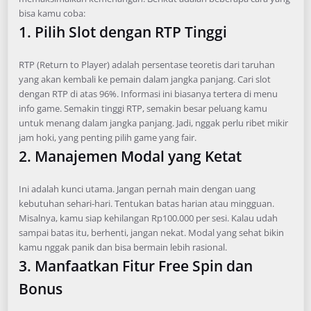
bisa kamu coba:
1. Pilih Slot dengan RTP Tinggi
RTP (Return to Player) adalah persentase teoretis dari taruhan
yang akan kembali ke pemain dalam jangka panjang. Cari slot
dengan RTP di atas 96%. Informasi ini biasanya tertera di menu
info game. Semakin tinggi RTP, semakin besar peluang kamu
untuk menang dalam jangka panjang. Jadi, nggak perlu ribet mikir
jam hoki, yang penting pilih game yang fair.
2. Manajemen Modal yang Ketat
Ini adalah kunci utama. Jangan pernah main dengan uang
kebutuhan sehari-hari. Tentukan batas harian atau mingguan.
Misalnya, kamu siap kehilangan Rp100.000 per sesi. Kalau udah
sampai batas itu, berhenti, jangan nekat. Modal yang sehat bikin
kamu nggak panik dan bisa bermain lebih rasional.
3. Manfaatkan Fitur Free Spin dan
Bonus