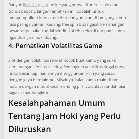
Banyak
link slot gacor
online yang punya fitur free spin atau
bonus deposit. Jangan remehkan ini. Cobalah untuk
mengumpulkan bonus tersebut dan gunakan di jam yang kamu
rasa paling nyaman. Kadang, free spin bisa ngasih kemenangan
besar tanpa pakai modal sendiri. Ini lebih efektif daripada cuma
ngandelin jam hoki doang.
4. Perhatikan Volatilitas Game
Slot dengan volatilitas rendah cocok buat kamu yang suka
kemenangan kecil tapi sering. Sedangkan volatilitas tinggi punya
risiko besar, tapi hadiahnya menggiurkan. Pilih yang sesuai
dengan gaya bermainmu. Misalnya, kalau kamu main di jam
malam dengan modal kecil, mending pilih volatilitas rendah biar
nggak cepat bangkrut.
Kesalahpahaman Umum
Tentang Jam Hoki yang Perlu
Diluruskan