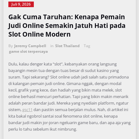
Juli 9, 2026
Gak Cuma Taruhan: Kenapa Pemain
Judi Online Semakin Jatuh Hati pada
Slot Online Modern
By
Jeremy Campbell
in
Slot Thailand
Tag
game slot terpercaya
Dulu, kalau denger kata “slot”, kebanyakan orang langsung
bayangin mesin tua dengan tuas besar di sudut kasino yang
suram. Tapi sekarang? Slot online udah jadi salah satu primadona
di kalangan pemain judi online. Gimana nggak, dengan modal
kecil, grafik yang kece, dan hadiah yang bikin mata melek, slot
online berhasil mencuri perhatian. Tapi yang bikin makin menarik
adalah peran bandar judi. Mereka yang nyediain platform, ngatur
sistem,
gsc11
dan pastiin semua berjalan mulus. Nah, di artikel ini
kita bakal ngobrol santai soal fenomena slot online, kenapa
bandar judi makin jor-joran ngeluarin game baru, dan apa aja yang
perlu lo tahu sebelum ikut nimbrung.