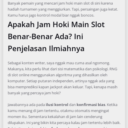
Banyak pemain yang mencari jam hoki main slot di sini karena
hadiah turnamen yang menggiurkan. Tapi, persaingan juga ketat.
Kamu harus jago kontrol modal biar nggak boncos.
Apakah Jam Hoki Main Slot
Benar-Benar Ada? Ini
Penjelasan Ilmiahnya
Sebagai konten writer, saya nggak mau cuma asal ngomong.
Makanya, kita perlu lihat dari sisi matematika dan psikologi. RNG
di slot online menggunakan algoritma yang dihasilkan oleh
komputer. Setiap putaran independen, artinya nggak ada yang
bisa memprediksi kapan jackpot akan keluar. Tapi, kenapa masih
banyak yang percaya jam hoki?
Jawabannya ada pada
ilusi kontrol
dan
konfirmasi bias
. Ketika
kamu menang di jam tertentu, otakmu otomatis mengingat
momen itu. Sementara kekalahan di jam lain cenderung
dilupakan. Ini yang bikin kita percaya kalau jam tertentu lebih baik.