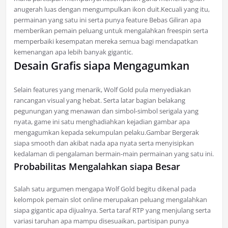
anugerah luas dengan mengumpulkan ikon duit.Kecuali yang itu,
permainan yang satu ini serta punya feature Bebas Giliran apa
memberikan pemain peluang untuk mengalahkan freespin serta
memperbaiki kesempatan mereka semua bagi mendapatkan
kemenangan apa lebih banyak gigantic.
Desain Grafis siapa Mengagumkan
Selain features yang menarik, Wolf Gold pula menyediakan
rancangan visual yang hebat. Serta latar bagian belakang
pegunungan yang menawan dan simbol-simbol serigala yang
nyata, game ini satu menghadiahkan kejadian gambar apa
mengagumkan kepada sekumpulan pelaku.Gambar Bergerak
siapa smooth dan akibat nada apa nyata serta menyisipkan
kedalaman di pengalaman bermain-main permainan yang satu ini.
Probabilitas Mengalahkan siapa Besar
Salah satu argumen mengapa Wolf Gold begitu dikenal pada
kelompok pemain slot online merupakan peluang mengalahkan
siapa gigantic apa dijualnya. Serta taraf RTP yang menjulang serta
variasi taruhan apa mampu disesuaikan, partisipan punya