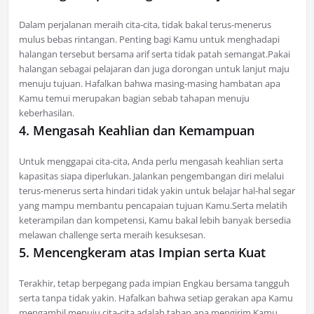
Dalam perjalanan meraih cita-cita, tidak bakal terus-menerus
mulus bebas rintangan. Penting bagi Kamu untuk menghadapi
halangan tersebut bersama arif serta tidak patah semangat.Pakai
halangan sebagai pelajaran dan juga dorongan untuk lanjut maju
menuju tujuan. Hafalkan bahwa masing-masing hambatan apa
Kamu temui merupakan bagian sebab tahapan menuju
keberhasilan.
4. Mengasah Keahlian dan Kemampuan
Untuk menggapai cita-cita, Anda perlu mengasah keahlian serta
kapasitas siapa diperlukan. Jalankan pengembangan diri melalui
terus-menerus serta hindari tidak yakin untuk belajar hal-hal segar
yang mampu membantu pencapaian tujuan Kamu.Serta melatih
keterampilan dan kompetensi, Kamu bakal lebih banyak bersedia
melawan challenge serta meraih kesuksesan.
5. Mencengkeram atas Impian serta Kuat
Terakhir, tetap berpegang pada impian Engkau bersama tangguh
serta tanpa tidak yakin. Hafalkan bahwa setiap gerakan apa Kamu
mengambil menuju cita-cita adalah tahap apa mengirim Kamu