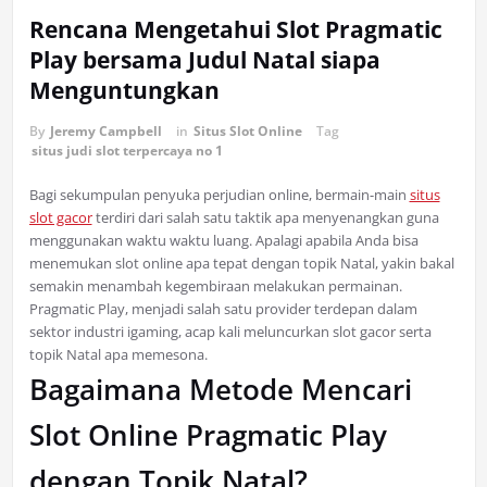
Rencana Mengetahui Slot Pragmatic
Play bersama Judul Natal siapa
Menguntungkan
By
Jeremy Campbell
in
Situs Slot Online
Tag
situs judi slot terpercaya no 1
Bagi sekumpulan penyuka perjudian online, bermain-main
situs
slot gacor
terdiri dari salah satu taktik apa menyenangkan guna
menggunakan waktu waktu luang. Apalagi apabila Anda bisa
menemukan slot online apa tepat dengan topik Natal, yakin bakal
semakin menambah kegembiraan melakukan permainan.
Pragmatic Play, menjadi salah satu provider terdepan dalam
sektor industri igaming, acap kali meluncurkan slot gacor serta
topik Natal apa memesona.
Bagaimana Metode Mencari
Slot Online Pragmatic Play
dengan Topik Natal?