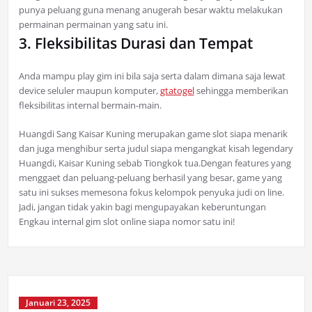
punya peluang guna menang anugerah besar waktu melakukan
permainan permainan yang satu ini.
3. Fleksibilitas Durasi dan Tempat
Anda mampu play gim ini bila saja serta dalam dimana saja lewat
device seluler maupun komputer,
gtatogel
sehingga memberikan
fleksibilitas internal bermain-main.
Huangdi Sang Kaisar Kuning merupakan game slot siapa menarik
dan juga menghibur serta judul siapa mengangkat kisah legendary
Huangdi, Kaisar Kuning sebab Tiongkok tua.Dengan features yang
menggaet dan peluang-peluang berhasil yang besar, game yang
satu ini sukses memesona fokus kelompok penyuka judi on line.
Jadi, jangan tidak yakin bagi mengupayakan keberuntungan
Engkau internal gim slot online siapa nomor satu ini!
Januari 23, 2025