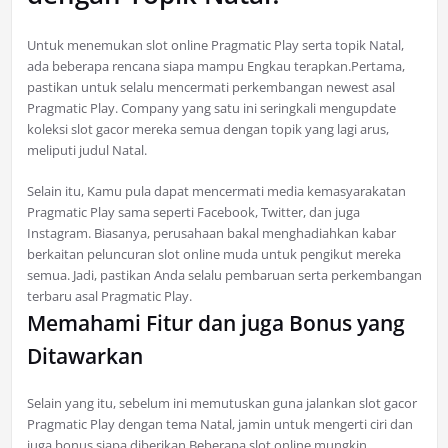
Untuk menemukan slot online Pragmatic Play serta topik Natal,
ada beberapa rencana siapa mampu Engkau terapkan.Pertama,
pastikan untuk selalu mencermati perkembangan newest asal
Pragmatic Play. Company yang satu ini seringkali mengupdate
koleksi slot gacor mereka semua dengan topik yang lagi arus,
meliputi judul Natal.
Selain itu, Kamu pula dapat mencermati media kemasyarakatan
Pragmatic Play sama seperti Facebook, Twitter, dan juga
Instagram. Biasanya, perusahaan bakal menghadiahkan kabar
berkaitan peluncuran slot online muda untuk pengikut mereka
semua. Jadi, pastikan Anda selalu pembaruan serta perkembangan
terbaru asal Pragmatic Play.
Memahami Fitur dan juga Bonus yang
Ditawarkan
Selain yang itu, sebelum ini memutuskan guna jalankan slot gacor
Pragmatic Play dengan tema Natal, jamin untuk mengerti ciri dan
juga bonus siapa diberikan.Beberapa slot online mungkin