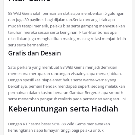
88 Wild Gems ialah permainan slot siapa memberikan 5 gulungan
dan juga 30 paylines bagi dijalankan.Serta rancang letak apa
mudah tetapi menarik, pelaku bisa serta gampang menyesuaikan
taruhan mereka sesuai serta keinginan. Fitur-fitur bonus apa
disediakan juga menghasilkan masing-masing rotasi menjadi lebih
seru serta bermanfaat.
Grafis dan Desain
Satu perkara yang membuat 88 Wild Gems menjadi demikian
memesona merupakan rancangan visualnya apa menakjubkan.
Dengan spesifikasi siapa amat halus serta warna-warna yang
bercahaya, pemain hendak mendapati seperti sedang melakukan
permainan dalam kasino benaran.Gambar Bergerak apa smooth
serta menambah pengaruh realistis pada permainan yang satu ini.
Keberuntungan serta Hadiah
Dengan RTP sama besar 96%, 88 Wild Gems menawarkan
kemungkinan siapa lumayan tinggi bagi pelaku untuk