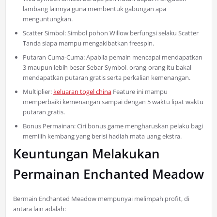
lambang lainnya guna membentuk gabungan apa
menguntungkan.
Scatter Simbol: Simbol pohon Willow berfungsi selaku Scatter
Tanda siapa mampu mengakibatkan freespin.
Putaran Cuma-Cuma: Apabila pemain mencapai mendapatkan
3 maupun lebih besar Sebar Symbol, orang-orang itu bakal
mendapatkan putaran gratis serta perkalian kemenangan.
Multiplier:
keluaran togel china
Feature ini mampu
memperbaiki kemenangan sampai dengan 5 waktu lipat waktu
putaran gratis.
Bonus Permainan: Ciri bonus game mengharuskan pelaku bagi
memilih kembang yang berisi hadiah mata uang ekstra.
Keuntungan Melakukan
Permainan Enchanted Meadow
Bermain Enchanted Meadow mempunyai melimpah profit, di
antara lain adalah: