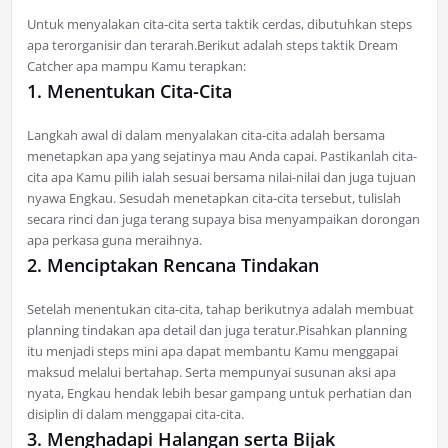
Untuk menyalakan cita-cita serta taktik cerdas, dibutuhkan steps
apa terorganisir dan terarah.Berikut adalah steps taktik Dream
Catcher apa mampu Kamu terapkan:
1. Menentukan Cita-Cita
Langkah awal di dalam menyalakan cita-cita adalah bersama
menetapkan apa yang sejatinya mau Anda capai. Pastikanlah cita-
cita apa Kamu pilih ialah sesuai bersama nilai-nilai dan juga tujuan
nyawa Engkau. Sesudah menetapkan cita-cita tersebut, tulislah
secara rinci dan juga terang supaya bisa menyampaikan dorongan
apa perkasa guna meraihnya.
2. Menciptakan Rencana Tindakan
Setelah menentukan cita-cita, tahap berikutnya adalah membuat
planning tindakan apa detail dan juga teratur.Pisahkan planning
itu menjadi steps mini apa dapat membantu Kamu menggapai
maksud melalui bertahap. Serta mempunyai susunan aksi apa
nyata, Engkau hendak lebih besar gampang untuk perhatian dan
disiplin di dalam menggapai cita-cita.
3. Menghadapi Halangan serta Bijak