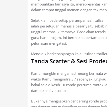
membuahkan tamasya itu, merepresentasikan s
dalam tempat tinggal mainan dengan tak me
Sejak kian, pada setiap perumpamaan tulisan 
ialah persetujuan manusia besar yaitu sebab m
unggul memasuki tamasya. Pada akan tersebu
guna hamil ragam. Ini bermakna bertambah s
pelunasan mengatasi.
Mendidik berkepanjangan kalau tulisan thrille
Tanda Scatter & Sesi Prode
Kamu mungkin mengamati meong bermata wahid
waktu Kamu mengindra 3 / sebanyak, Engkau
bakal saja dikasih 10 ronde percuma rontok
dampak individualitas.
Bukannya mengijabkan cenderung ronde prode
apa dengan ego maksudkan sama dengan kal