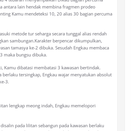
, lima antara lain hendak membina fragmen prodeo
 penting Kamu mendeteksi 10, 20 alias 30 bagian percuma
uki metode tur seharga secara tunggal alias rendah
kan sambungan.Karakter berpencar dikumpulkan,
awasan tamasya ke-2 dibuka. Sesudah Engkau membaca
e-3 maka bungsu dibuka.
i, Kamu dibatasi membatasi 3 kawasan bertindak.
na berlaku tersingkap, Engkau wajar menyatukan absolut
ke-3.
 lilitan lengkap meong indah, Engkau memelopori
 disalin pada lilitan sebangun pada kawasan berlaku