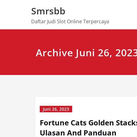
Skip
Smrsbb
to
content
Daftar Judi Slot Online Terpercaya
Archive Juni 26, 202
Juni 26, 2023
Fortune Cats Golden Stacks
Ulasan And Panduan