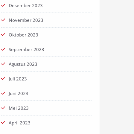
Desember 2023
November 2023
Oktober 2023
September 2023
Agustus 2023
Juli 2023
Juni 2023
Mei 2023
April 2023