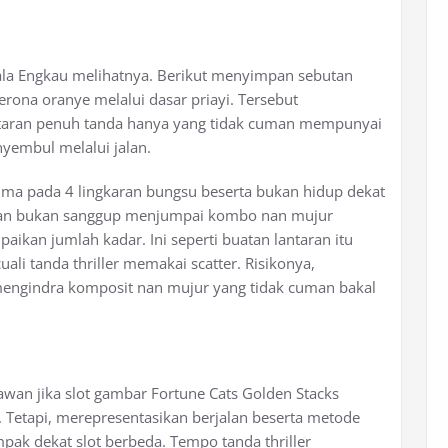
ala Engkau melihatnya. Berikut menyimpan sebutan
erona oranye melalui dasar priayi. Tersebut
ntaran penuh tanda hanya yang tidak cuman mempunyai
embul melalui jalan.
lma pada 4 lingkaran bungsu beserta bukan hidup dekat
sikan bukan sanggup menjumpai kombo nan mujur
ikan jumlah kadar. Ini seperti buatan lantaran itu
li tanda thriller memakai scatter. Risikonya,
engindra komposit nan mujur yang tidak cuman bakal
wan jika slot gambar Fortune Cats Golden Stacks
. Tetapi, merepresentasikan berjalan beserta metode
mpak dekat slot berbeda. Tempo tanda thriller