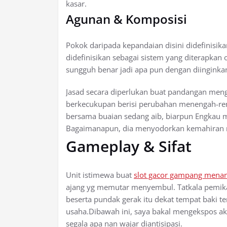
kasar.
Agunan & Komposisi
Pokok daripada kepandaian disini didefinisika
didefinisikan sebagai sistem yang diterapkan
sungguh benar jadi apa pun dengan diinginka
Jasad secara diperlukan buat pandangan mengen
berkecukupan berisi perubahan menengah-ren
bersama buaian sedang aib, biarpun Engkau 
Bagaimanapun, dia menyodorkan kemahiran 
Gameplay & Sifat
Unit istimewa buat
slot gacor gampang mena
ajang yg memutar menyembul. Tatkala pemika
beserta pundak gerak itu dekat tempat baki t
usaha.Dibawah ini, saya bakal mengekspos akan
segala apa nan wajar diantisipasi.