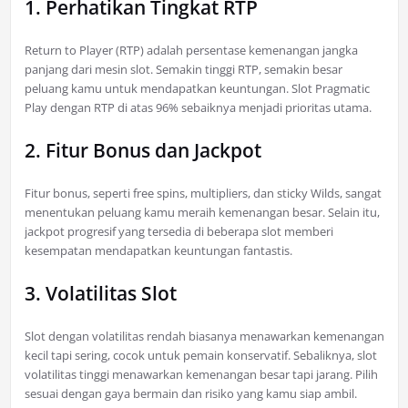
1. Perhatikan Tingkat RTP
Return to Player (RTP) adalah persentase kemenangan jangka
panjang dari mesin slot. Semakin tinggi RTP, semakin besar
peluang kamu untuk mendapatkan keuntungan. Slot Pragmatic
Play dengan RTP di atas 96% sebaiknya menjadi prioritas utama.
2. Fitur Bonus dan Jackpot
Fitur bonus, seperti free spins, multipliers, dan sticky Wilds, sangat
menentukan peluang kamu meraih kemenangan besar. Selain itu,
jackpot progresif yang tersedia di beberapa slot memberi
kesempatan mendapatkan keuntungan fantastis.
3. Volatilitas Slot
Slot dengan volatilitas rendah biasanya menawarkan kemenangan
kecil tapi sering, cocok untuk pemain konservatif. Sebaliknya, slot
volatilitas tinggi menawarkan kemenangan besar tapi jarang. Pilih
sesuai dengan gaya bermain dan risiko yang kamu siap ambil.