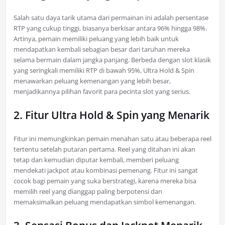
Salah satu daya tarik utama dari permainan ini adalah persentase
RTP yang cukup tinggi, biasanya berkisar antara 96% hingga 98%.
Artinya, pemain memiliki peluang yang lebih baik untuk
mendapatkan kembali sebagian besar dari taruhan mereka
selama bermain dalam jangka panjang. Berbeda dengan slot klasik
yang seringkali memiliki RTP di bawah 95%, Ultra Hold & Spin
menawarkan peluang kemenangan yang lebih besar,
menjadikannya pilihan favorit para pecinta slot yang serius.
2. Fitur Ultra Hold & Spin yang Menarik
Fitur ini memungkinkan pemain menahan satu atau beberapa reel
tertentu setelah putaran pertama. Reel yang ditahan ini akan
tetap dan kemudian diputar kembali, memberi peluang
mendekati jackpot atau kombinasi pemenang. Fitur ini sangat
cocok bagi pemain yang suka berstrategi, karena mereka bisa
memilih reel yang dianggap paling berpotensi dan
memaksimalkan peluang mendapatkan simbol kemenangan.