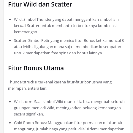
Fitur Wild dan Scatter
Wild: Simbol Thunder yang dapat menggantikan simbol lain
kecuali Scatter untuk membantu terbentuknya kombinasi
kemenangan.
Scatter: Simbol Petir yang memicu fitur Bonus ketika muncul 3
atau lebih di gulungan mana saja – memberikan kesempatan
untuk mendapatkan free spins dan bonus lainnya.
Fitur Bonus Utama
Thunderstruck II terkenal karena fitur-fitur bonusnya yang
melimpah, antara lain:
Wildstorm: Saat simbol Wild muncul, ia bisa mengubah seluruh
gulungan menjadi Wild, meningkatkan peluang kemenangan
secara signifikan.
Gold Room Bonus: Menggunakan fitur permainan mini untuk
mengurangi jumlah naga yang perlu dilalui demi mendapatkan