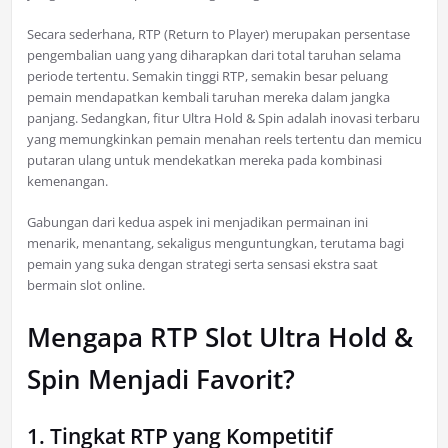
Secara sederhana, RTP (Return to Player) merupakan persentase
pengembalian uang yang diharapkan dari total taruhan selama
periode tertentu. Semakin tinggi RTP, semakin besar peluang
pemain mendapatkan kembali taruhan mereka dalam jangka
panjang. Sedangkan, fitur Ultra Hold & Spin adalah inovasi terbaru
yang memungkinkan pemain menahan reels tertentu dan memicu
putaran ulang untuk mendekatkan mereka pada kombinasi
kemenangan.
Gabungan dari kedua aspek ini menjadikan permainan ini
menarik, menantang, sekaligus menguntungkan, terutama bagi
pemain yang suka dengan strategi serta sensasi ekstra saat
bermain slot online.
Mengapa RTP Slot Ultra Hold &
Spin Menjadi Favorit?
1. Tingkat RTP yang Kompetitif