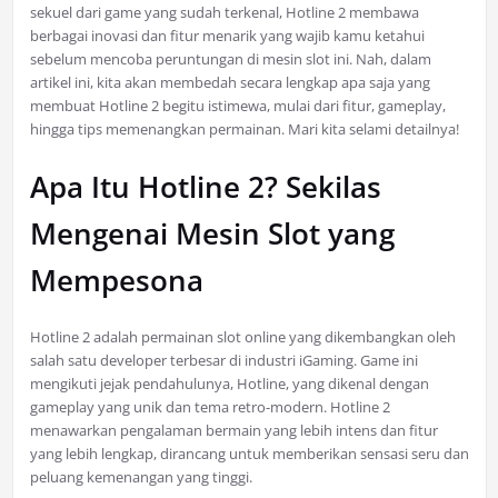
sekuel dari game yang sudah terkenal, Hotline 2 membawa
berbagai inovasi dan fitur menarik yang wajib kamu ketahui
sebelum mencoba peruntungan di mesin slot ini. Nah, dalam
artikel ini, kita akan membedah secara lengkap apa saja yang
membuat Hotline 2 begitu istimewa, mulai dari fitur, gameplay,
hingga tips memenangkan permainan. Mari kita selami detailnya!
Apa Itu Hotline 2? Sekilas
Mengenai Mesin Slot yang
Mempesona
Hotline 2 adalah permainan slot online yang dikembangkan oleh
salah satu developer terbesar di industri iGaming. Game ini
mengikuti jejak pendahulunya, Hotline, yang dikenal dengan
gameplay yang unik dan tema retro-modern. Hotline 2
menawarkan pengalaman bermain yang lebih intens dan fitur
yang lebih lengkap, dirancang untuk memberikan sensasi seru dan
peluang kemenangan yang tinggi.