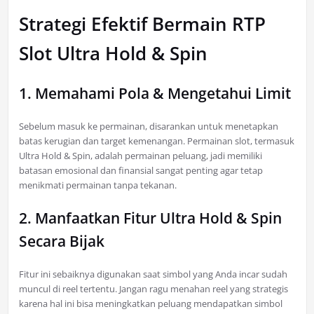
Strategi Efektif Bermain RTP
Slot Ultra Hold & Spin
1. Memahami Pola & Mengetahui Limit
Sebelum masuk ke permainan, disarankan untuk menetapkan
batas kerugian dan target kemenangan. Permainan slot, termasuk
Ultra Hold & Spin, adalah permainan peluang, jadi memiliki
batasan emosional dan finansial sangat penting agar tetap
menikmati permainan tanpa tekanan.
2. Manfaatkan Fitur Ultra Hold & Spin
Secara Bijak
Fitur ini sebaiknya digunakan saat simbol yang Anda incar sudah
muncul di reel tertentu. Jangan ragu menahan reel yang strategis
karena hal ini bisa meningkatkan peluang mendapatkan simbol