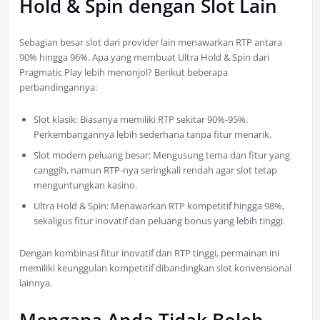
Hold & Spin dengan Slot Lain
Sebagian besar slot dari provider lain menawarkan RTP antara
90% hingga 96%. Apa yang membuat Ultra Hold & Spin dari
Pragmatic Play lebih menonjol? Berikut beberapa
perbandingannya:
Slot klasik: Biasanya memiliki RTP sekitar 90%-95%.
Perkembangannya lebih sederhana tanpa fitur menarik.
Slot modern peluang besar: Mengusung tema dan fitur yang
canggih, namun RTP-nya seringkali rendah agar slot tetap
menguntungkan kasino.
Ultra Hold & Spin: Menawarkan RTP kompetitif hingga 98%,
sekaligus fitur inovatif dan peluang bonus yang lebih tinggi.
Dengan kombinasi fitur inovatif dan RTP tinggi, permainan ini
memiliki keunggulan kompetitif dibandingkan slot konvensional
lainnya.