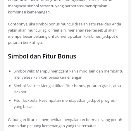
mengincar simbol tertentu yang berpotensi menciptakan
kombinasi kemenangan.
Contohnya, jika simbol bonus muncul di salah satu reel dan Anda
yakin akan muncul lagi di reel lain, menahan reel tersebut akan
memperbesar peluang untuk menciptakan kombinasi jackpot di
putaran berikutnya.
Simbol dan Fitur Bonus
Simbol Wild: Mampu menggantikan simbol lain dan membantu
menyelesaikan kombinasi kemenangan.
Simbol Scatter: Mengaktifkan fitur bonus, putaran gratis, atau
jackpot.
Fitur Jackpots: Kesempatan mendapatkan jackpot progresif
yang besar.
Gabungan fitur ini memberikan pengalaman bermain yang penuh
warna dan peluang kemenangan yang tak terbatas.