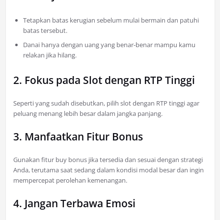
Tetapkan batas kerugian sebelum mulai bermain dan patuhi
batas tersebut.
Danai hanya dengan uang yang benar-benar mampu kamu
relakan jika hilang.
2. Fokus pada Slot dengan RTP Tinggi
Seperti yang sudah disebutkan, pilih slot dengan RTP tinggi agar
peluang menang lebih besar dalam jangka panjang.
3. Manfaatkan Fitur Bonus
Gunakan fitur buy bonus jika tersedia dan sesuai dengan strategi
Anda, terutama saat sedang dalam kondisi modal besar dan ingin
mempercepat perolehan kemenangan.
4. Jangan Terbawa Emosi