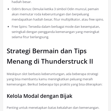
hadiah besar.
Odin’s Bonus: Dimulai ketika 3 simbol Odin muncul, pemain
akan memutar roda keberuntungan dan berpeluang
mendapatkan hadiah besar, fitur multiplikator, atau free spins.
Free Spins: Tersedia dalam berbagai mode dan kesempatan,
seringkali dengan pengganda kemenangan yang meningkat
selama fitur berlangsung.
Strategi Bermain dan Tips
Menang di Thunderstruck II
Meskipun slot berbasis keberuntungan, ada beberapa strategi
yang bisa membantu kamu meningkatkan peluang meraih
kemenangan. Berikut beberapa tips praktis yang bisa diterapkan:
Kelola Modal dengan Bijak
Penting untuk menetapkan batas kekalahan dan kemenangan.