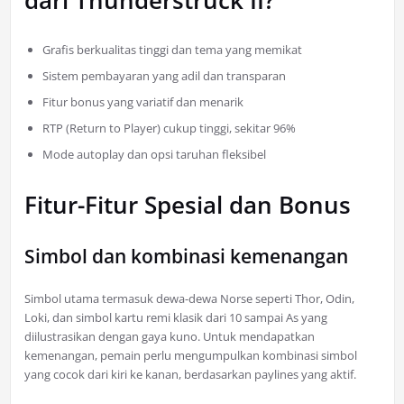
dari Thunderstruck II?
Grafis berkualitas tinggi dan tema yang memikat
Sistem pembayaran yang adil dan transparan
Fitur bonus yang variatif dan menarik
RTP (Return to Player) cukup tinggi, sekitar 96%
Mode autoplay dan opsi taruhan fleksibel
Fitur-Fitur Spesial dan Bonus
Simbol dan kombinasi kemenangan
Simbol utama termasuk dewa-dewa Norse seperti Thor, Odin,
Loki, dan simbol kartu remi klasik dari 10 sampai As yang
diilustrasikan dengan gaya kuno. Untuk mendapatkan
kemenangan, pemain perlu mengumpulkan kombinasi simbol
yang cocok dari kiri ke kanan, berdasarkan paylines yang aktif.