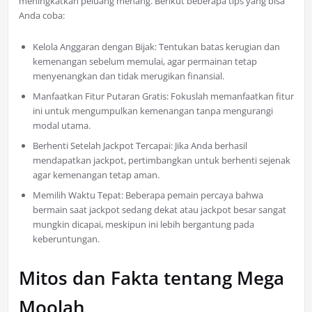
meningkatkan peluang menang. Berikut beberapa tips yang bisa
Anda coba:
Kelola Anggaran dengan Bijak: Tentukan batas kerugian dan
kemenangan sebelum memulai, agar permainan tetap
menyenangkan dan tidak merugikan finansial.
Manfaatkan Fitur Putaran Gratis: Fokuslah memanfaatkan fitur
ini untuk mengumpulkan kemenangan tanpa mengurangi
modal utama.
Berhenti Setelah Jackpot Tercapai: Jika Anda berhasil
mendapatkan jackpot, pertimbangkan untuk berhenti sejenak
agar kemenangan tetap aman.
Memilih Waktu Tepat: Beberapa pemain percaya bahwa
bermain saat jackpot sedang dekat atau jackpot besar sangat
mungkin dicapai, meskipun ini lebih bergantung pada
keberuntungan.
Mitos dan Fakta tentang Mega
Moolah