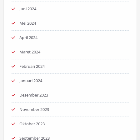
Juni 2024
Mei 2024
April 2024
Maret 2024
Februari 2024
Januari 2024
Desember 2023
November 2023
Oktober 2023
September 2023