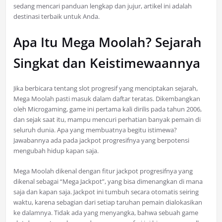
sedang mencari panduan lengkap dan jujur, artikel ini adalah
destinasi terbaik untuk Anda.
Apa Itu Mega Moolah? Sejarah
Singkat dan Keistimewaannya
Jika berbicara tentang slot progresif yang menciptakan sejarah,
Mega Moolah pasti masuk dalam daftar teratas. Dikembangkan
oleh Microgaming, game ini pertama kali dirilis pada tahun 2006,
dan sejak saat itu, mampu mencuri perhatian banyak pemain di
seluruh dunia. Apa yang membuatnya begitu istimewa?
Jawabannya ada pada jackpot progresifnya yang berpotensi
mengubah hidup kapan saja.
Mega Moolah dikenal dengan fitur jackpot progresifnya yang
dikenal sebagai “Mega Jackpot”, yang bisa dimenangkan di mana
saja dan kapan saja. Jackpot ini tumbuh secara otomatis seiring
waktu, karena sebagian dari setiap taruhan pemain dialokasikan
ke dalamnya. Tidak ada yang menyangka, bahwa sebuah game