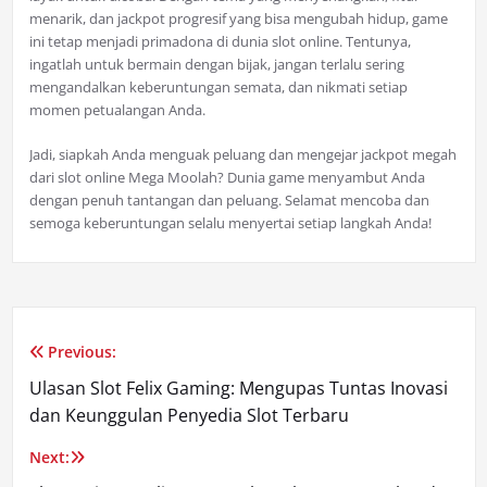
menarik, dan jackpot progresif yang bisa mengubah hidup, game
ini tetap menjadi primadona di dunia slot online. Tentunya,
ingatlah untuk bermain dengan bijak, jangan terlalu sering
mengandalkan keberuntungan semata, dan nikmati setiap
momen petualangan Anda.
Jadi, siapkah Anda menguak peluang dan mengejar jackpot megah
dari slot online Mega Moolah? Dunia game menyambut Anda
dengan penuh tantangan dan peluang. Selamat mencoba dan
semoga keberuntungan selalu menyertai setiap langkah Anda!
Previous:
Navigasi
Ulasan Slot Felix Gaming: Mengupas Tuntas Inovasi
pos
dan Keunggulan Penyedia Slot Terbaru
Next: