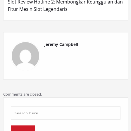
Slot Review Hotline 2: Membongkar Keunggulan dan
Fitur Mesin Slot Legendaris
Jeremy Campbell
Comments are closed.