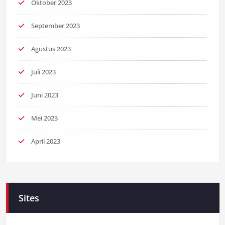
Oktober 2023
September 2023
Agustus 2023
Juli 2023
Juni 2023
Mei 2023
April 2023
Sites