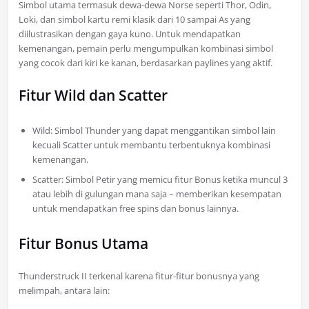
Simbol utama termasuk dewa-dewa Norse seperti Thor, Odin,
Loki, dan simbol kartu remi klasik dari 10 sampai As yang
diilustrasikan dengan gaya kuno. Untuk mendapatkan
kemenangan, pemain perlu mengumpulkan kombinasi simbol
yang cocok dari kiri ke kanan, berdasarkan paylines yang aktif.
Fitur Wild dan Scatter
Wild: Simbol Thunder yang dapat menggantikan simbol lain
kecuali Scatter untuk membantu terbentuknya kombinasi
kemenangan.
Scatter: Simbol Petir yang memicu fitur Bonus ketika muncul 3
atau lebih di gulungan mana saja – memberikan kesempatan
untuk mendapatkan free spins dan bonus lainnya.
Fitur Bonus Utama
Thunderstruck II terkenal karena fitur-fitur bonusnya yang
melimpah, antara lain: