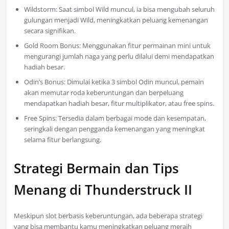
Wildstorm: Saat simbol Wild muncul, ia bisa mengubah seluruh
gulungan menjadi Wild, meningkatkan peluang kemenangan
secara signifikan.
Gold Room Bonus: Menggunakan fitur permainan mini untuk
mengurangi jumlah naga yang perlu dilalui demi mendapatkan
hadiah besar.
Odin’s Bonus: Dimulai ketika 3 simbol Odin muncul, pemain
akan memutar roda keberuntungan dan berpeluang
mendapatkan hadiah besar, fitur multiplikator, atau free spins.
Free Spins: Tersedia dalam berbagai mode dan kesempatan,
seringkali dengan pengganda kemenangan yang meningkat
selama fitur berlangsung.
Strategi Bermain dan Tips
Menang di Thunderstruck II
Meskipun slot berbasis keberuntungan, ada beberapa strategi
yang bisa membantu kamu meningkatkan peluang meraih