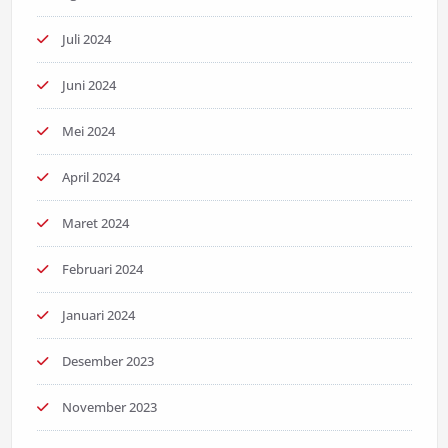
Juli 2024
Juni 2024
Mei 2024
April 2024
Maret 2024
Februari 2024
Januari 2024
Desember 2023
November 2023