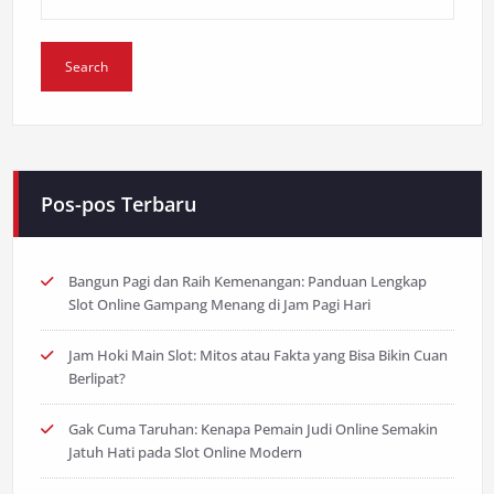
Pos-pos Terbaru
Bangun Pagi dan Raih Kemenangan: Panduan Lengkap
Slot Online Gampang Menang di Jam Pagi Hari
Jam Hoki Main Slot: Mitos atau Fakta yang Bisa Bikin Cuan
Berlipat?
Gak Cuma Taruhan: Kenapa Pemain Judi Online Semakin
Jatuh Hati pada Slot Online Modern