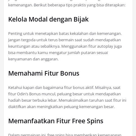
kemenangan. Berikut beberapa tips praktis yang bisa diterapkan:
Kelola Modal dengan Bijak
Penting untuk menetapkan batas kekalahan dan kemenangan.
Jangan tergoda untuk terus bermain saat sudah mendapatkan
keuntungan atau sebaliknya. Menggunakan fitur autoplay juga
bisa membantu kamu mengatur jumlah putaran sesuai
kenyamanan dan anggaran.
Memahami Fitur Bonus
Ketahui kapan dan bagaimana fitur bonus aktif. Misalnya, saat
fitur Odin’s Bonus muncul, peluang besar untuk mendapatkan
hadiah besar terbuka lebar. Memaksimalkan taruhan saat fitur ini
diaktifkan akan meningkatkan peluang kemenangan besar.
Memanfaatkan Fitur Free Spins
Dalam permainan ini, free spins bisa memberikan kemenangan