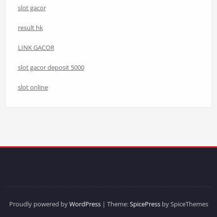
slot gacor
result hk
LINK GACOR
slot gacor deposit 5000
slot online
Proudly powered by
WordPress
| Theme:
SpicePress
by SpiceThemes