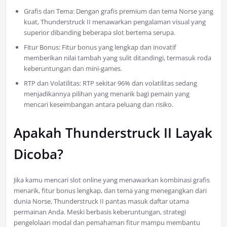
Grafis dan Tema: Dengan grafis premium dan tema Norse yang
kuat, Thunderstruck II menawarkan pengalaman visual yang
superior dibanding beberapa slot bertema serupa.
Fitur Bonus: Fitur bonus yang lengkap dan inovatif
memberikan nilai tambah yang sulit ditandingi, termasuk roda
keberuntungan dan mini-games.
RTP dan Volatilitas: RTP sekitar 96% dan volatilitas sedang
menjadikannya pilihan yang menarik bagi pemain yang
mencari keseimbangan antara peluang dan risiko.
Apakah Thunderstruck II Layak
Dicoba?
Jika kamu mencari slot online yang menawarkan kombinasi grafis
menarik, fitur bonus lengkap, dan tema yang menegangkan dari
dunia Norse, Thunderstruck II pantas masuk daftar utama
permainan Anda. Meski berbasis keberuntungan, strategi
pengelolaan modal dan pemahaman fitur mampu membantu