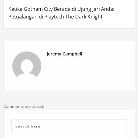
Ketika Gotham City Berada di Ujung Jari Anda:
Petualangan di Playtech The Dark Knight
Jeremy Campbell
Comments are closed.