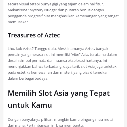
secara visual tetapi punya gigi yang tajam dalam hal fitur.
Mekanisme “Mystery Nudge” dan putaran bonus dengan
pengganda progresif bisa menghasilkan kemenangan yang sangat
memuaskan.
Treasures of Aztec
Lho, kok Aztec? Tunggu dulu. Meski namanya Aztec, banyak
pemain yang merasa slot ini memiliki “vibe” Asia, terutama dalam
desain simbol permata dan nuansa eksplorasi hartanya. Ini
menunjukkan bahwa terkadang, daya tarik slot Asia juga terletak
pada estetika kemewahan dan misteri, yang bisa ditemukan
dalam berbagai budaya.
Memilih Slot Asia yang Tepat
untuk Kamu
Dengan banyaknya pilihan, mungkin kamu bingung mau mulai
dari mana. Pertimbangan ini bisa membantu: