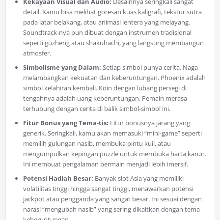
Kekayaan Visual dan Audio:
Desainnya seringkali sangat
detail. Kamu bisa melihat goresan kuas kaligrafi, tekstur sutra
pada latar belakang, atau animasi lentera yang melayang.
Soundtrack-nya pun dibuat dengan instrumen tradisional
seperti guzheng atau shakuhachi, yang langsung membangun
atmosfer.
Simbolisme yang Dalam:
Setiap simbol punya cerita. Naga
melambangkan kekuatan dan keberuntungan. Phoenix adalah
simbol kelahiran kembali. Koin dengan lubang persegi di
tengahnya adalah uang keberuntungan. Pemain merasa
terhubung dengan cerita di balik simbol-simbol ini.
Fitur Bonus yang Tema-tis:
Fitur bonusnya jarang yang
generik. Seringkali, kamu akan memasuki “mini-game” seperti
memilih gulungan nasib, membuka pintu kuil, atau
mengumpulkan kepingan puzzle untuk membuka harta karun.
Ini membuat pengalaman bermain menjadi lebih imersif.
Potensi Hadiah Besar:
Banyak slot Asia yang memiliki
volatilitas tinggi hingga sangat tinggi, menawarkan potensi
jackpot atau pengganda yang sangat besar. Ini sesuai dengan
narasi “mengubah nasib” yang sering dikaitkan dengan tema
keberuntungan.