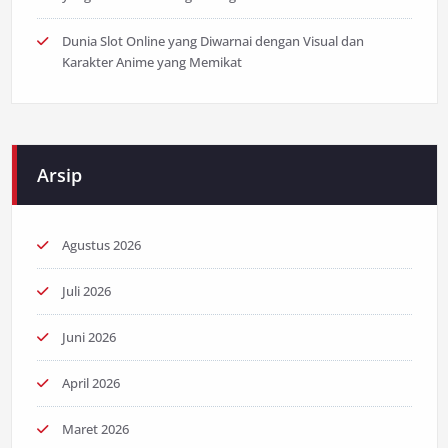
Dunia Slot Online yang Diwarnai dengan Visual dan
Karakter Anime yang Memikat
Arsip
Agustus 2026
Juli 2026
Juni 2026
April 2026
Maret 2026