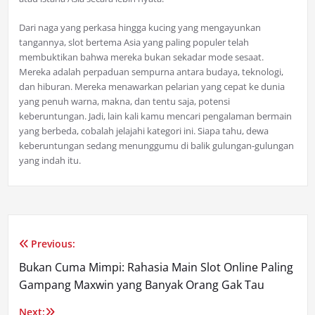
Dari naga yang perkasa hingga kucing yang mengayunkan
tangannya, slot bertema Asia yang paling populer telah
membuktikan bahwa mereka bukan sekadar mode sesaat.
Mereka adalah perpaduan sempurna antara budaya, teknologi,
dan hiburan. Mereka menawarkan pelarian yang cepat ke dunia
yang penuh warna, makna, dan tentu saja, potensi
keberuntungan. Jadi, lain kali kamu mencari pengalaman bermain
yang berbeda, cobalah jelajahi kategori ini. Siapa tahu, dewa
keberuntungan sedang menunggumu di balik gulungan-gulungan
yang indah itu.
Previous:
Navigasi
Bukan Cuma Mimpi: Rahasia Main Slot Online Paling
pos
Gampang Maxwin yang Banyak Orang Gak Tau
Next: