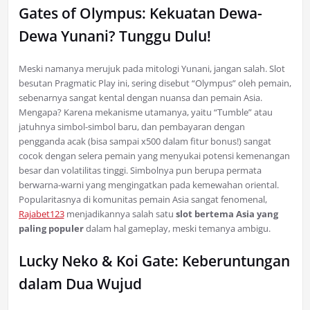
Gates of Olympus: Kekuatan Dewa-
Dewa Yunani? Tunggu Dulu!
Meski namanya merujuk pada mitologi Yunani, jangan salah. Slot
besutan Pragmatic Play ini, sering disebut “Olympus” oleh pemain,
sebenarnya sangat kental dengan nuansa dan pemain Asia.
Mengapa? Karena mekanisme utamanya, yaitu “Tumble” atau
jatuhnya simbol-simbol baru, dan pembayaran dengan
pengganda acak (bisa sampai x500 dalam fitur bonus!) sangat
cocok dengan selera pemain yang menyukai potensi kemenangan
besar dan volatilitas tinggi. Simbolnya pun berupa permata
berwarna-warni yang mengingatkan pada kemewahan oriental.
Popularitasnya di komunitas pemain Asia sangat fenomenal,
Rajabet123
menjadikannya salah satu
slot bertema Asia yang
paling populer
dalam hal gameplay, meski temanya ambigu.
Lucky Neko & Koi Gate: Keberuntungan
dalam Dua Wujud