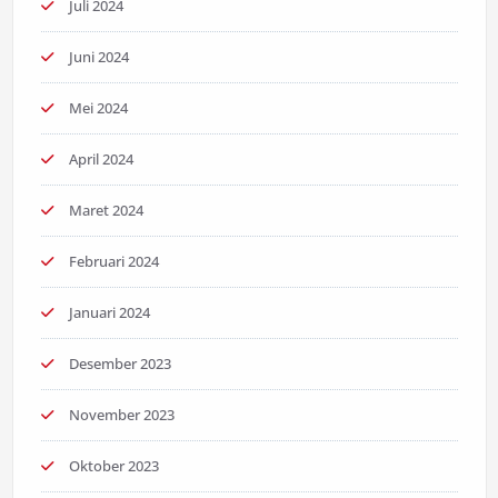
Juli 2024
Juni 2024
Mei 2024
April 2024
Maret 2024
Februari 2024
Januari 2024
Desember 2023
November 2023
Oktober 2023