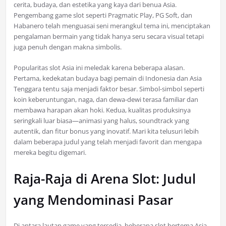
cerita, budaya, dan estetika yang kaya dari benua Asia.
Pengembang game slot seperti Pragmatic Play, PG Soft, dan
Habanero telah menguasai seni merangkul tema ini, menciptakan
pengalaman bermain yang tidak hanya seru secara visual tetapi
juga penuh dengan makna simbolis.
Popularitas slot Asia ini meledak karena beberapa alasan.
Pertama, kedekatan budaya bagi pemain di Indonesia dan Asia
Tenggara tentu saja menjadi faktor besar. Simbol-simbol seperti
koin keberuntungan, naga, dan dewa-dewi terasa familiar dan
membawa harapan akan hoki. Kedua, kualitas produksinya
seringkali luar biasa—animasi yang halus, soundtrack yang
autentik, dan fitur bonus yang inovatif. Mari kita telusuri lebih
dalam beberapa judul yang telah menjadi favorit dan mengapa
mereka begitu digemari.
Raja-Raja di Arena Slot: Judul
yang Mendominasi Pasar
Di antara lautan game yang tersedia, beberapa slot bertema Asia