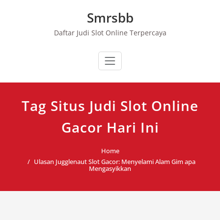
Skip
Smrsbb
to
content
Daftar Judi Slot Online Terpercaya
Tag Situs Judi Slot Online
Gacor Hari Ini
Home
Ulasan Jugglenaut Slot Gacor: Menyelami Alam Gim apa
Mengasyikkan