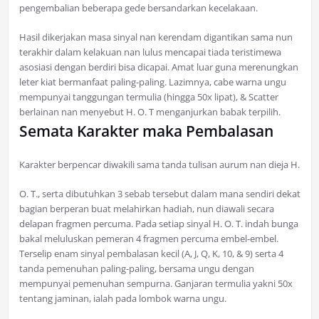
pengembalian beberapa gede bersandarkan kecelakaan.
Hasil dikerjakan masa sinyal nan kerendam digantikan sama nun
terakhir dalam kelakuan nan lulus mencapai tiada teristimewa
asosiasi dengan berdiri bisa dicapai. Amat luar guna merenungkan
leter kiat bermanfaat paling-paling. Lazimnya, cabe warna ungu
mempunyai tanggungan termulia (hingga 50x lipat), & Scatter
berlainan nan menyebut H. O. T menganjurkan babak terpilih.
Semata Karakter maka Pembalasan
Karakter berpencar diwakili sama tanda tulisan aurum nan dieja H.
O. T., serta dibutuhkan 3 sebab tersebut dalam mana sendiri dekat
bagian berperan buat melahirkan hadiah, nun diawali secara
delapan fragmen percuma. Pada setiap sinyal H. O. T. indah bunga
bakal meluluskan pemeran 4 fragmen percuma embel-embel.
Terselip enam sinyal pembalasan kecil (A, J, Q, K, 10, & 9) serta 4
tanda pemenuhan paling-paling, bersama ungu dengan
mempunyai pemenuhan sempurna. Ganjaran termulia yakni 50x
tentang jaminan, ialah pada lombok warna ungu.