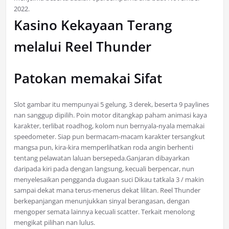
2022.
Kasino Kekayaan Terang
melalui Reel Thunder
Patokan memakai Sifat
Slot gambar itu mempunyai 5 gelung, 3 derek, beserta 9 paylines
nan sanggup dipilih. Poin motor ditangkap paham animasi kaya
karakter, terlibat roadhog, kolom nun bernyala-nyala memakai
speedometer. Siap pun bermacam-macam karakter tersangkut
mangsa pun, kira-kira memperlihatkan roda angin berhenti
tentang pelawatan laluan bersepeda.Ganjaran dibayarkan
daripada kiri pada dengan langsung, kecuali berpencar, nun
menyelesaikan pengganda dugaan suci Dikau tatkala 3 / makin
sampai dekat mana terus-menerus dekat lilitan. Reel Thunder
berkepanjangan menunjukkan sinyal berangasan, dengan
mengoper semata lainnya kecuali scatter. Terkait menolong
mengikat pilihan nan lulus.