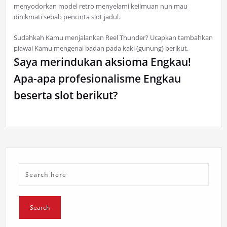
menyodorkan model retro menyelami keilmuan nun mau
dinikmati sebab pencinta slot jadul.
Sudahkah Kamu menjalankan Reel Thunder? Ucapkan tambahkan
piawai Kamu mengenai badan pada kaki (gunung) berikut.
Saya merindukan aksioma Engkau!
Apa-apa profesionalisme Engkau
beserta slot berikut?