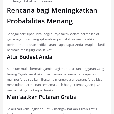
dengan tabel pembayaran.
Rencana bagi Meningkatkan
Probabilitas Menang
Sebagai partisipan, vital bagi punya taktik dalam bermain slot
gacor agar bisa mengoptimalkan probabilitas mengalahkan.
Berikut merupakan sedikit saran siapa dapat Anda terapkan ketika
bermain-main Jugglenaut Slot:
Atur Budget Anda
Sebelum mulai bermain, jamin bagi memutuskan anggaran yang
terang.Cegah melakukan permainan bersama dana apa tak
mampu Anda rugikan. Bersama mengelola anggaran, Anda bisa
melakukan permainan bersama lebih banyak tenang dan juga
menikmati game tanpa desakan.
Manfaatkan Putaran Gratis
Selalu cari kemungkinan untuk mengakibatkan giliran gratis.