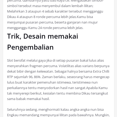
percuma. Gambarnya yaitu basi kaya cili. Mengadakan simbol-
simbol tersebut masa menyembul dalam lembah lilitan;
Melahirkan 3 ataupun 4 sebab karakter tersebut mengganggu
Dikau 4 ataupun 8 ronde percuma lebih jelas.Kamu bisa
menjumpai pusaran percuma, beserta ganjaran nan mujur
mengganggu Kamu 24 ronde percuma lebih jelas.
Trik, Desain memakai
Pengembalian
Slot bersifat melalui gaya jika di setiap pusaran bakal lulus alias
menyerahkan fragmen percuma. Volatilitas alias varians berpunya
dekat bibir dengan kelewatan. Sebagai halnya bersama Extra Chilli
RTP sejumlah 96, 86%. Zaman berlaku, seseorang harus mengecap
lulus buat karakter pemenuhan istimewa, teristimewa nun
perkaliannya tentu menyodorkan hasil nan sangat.Apabila Kamu
tak menyerepi berikut, kesialan tentu membina Dikau tersangkut
sama babak memakai hasil.
Seluruhnya sedang, menghormati kalau angka-angka nun bisa
Engkau memandang mempunyai lilitan pada bawahnya. Mungkin,