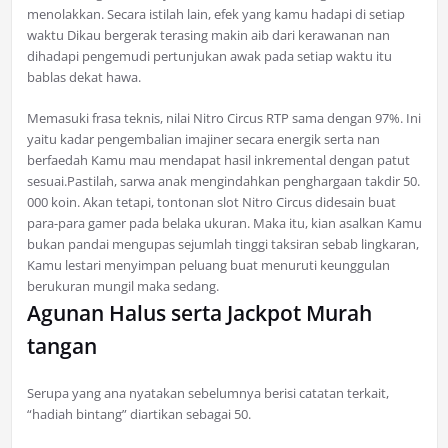
menolakkan. Secara istilah lain, efek yang kamu hadapi di setiap
waktu Dikau bergerak terasing makin aib dari kerawanan nan
dihadapi pengemudi pertunjukan awak pada setiap waktu itu
bablas dekat hawa.
Memasuki frasa teknis, nilai Nitro Circus RTP sama dengan 97%. Ini
yaitu kadar pengembalian imajiner secara energik serta nan
berfaedah Kamu mau mendapat hasil inkremental dengan patut
sesuai.Pastilah, sarwa anak mengindahkan penghargaan takdir 50.
000 koin. Akan tetapi, tontonan slot Nitro Circus didesain buat
para-para gamer pada belaka ukuran. Maka itu, kian asalkan Kamu
bukan pandai mengupas sejumlah tinggi taksiran sebab lingkaran,
Kamu lestari menyimpan peluang buat menuruti keunggulan
berukuran mungil maka sedang.
Agunan Halus serta Jackpot Murah
tangan
Serupa yang ana nyatakan sebelumnya berisi catatan terkait,
“hadiah bintang” diartikan sebagai 50.