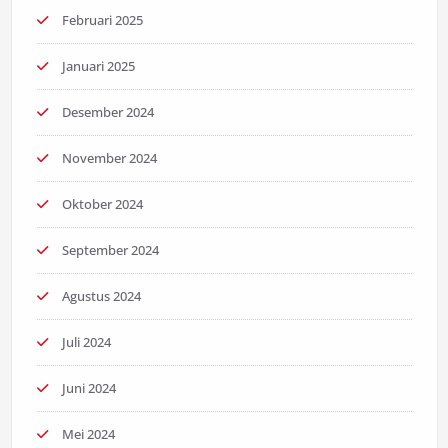
Februari 2025
Januari 2025
Desember 2024
November 2024
Oktober 2024
September 2024
Agustus 2024
Juli 2024
Juni 2024
Mei 2024