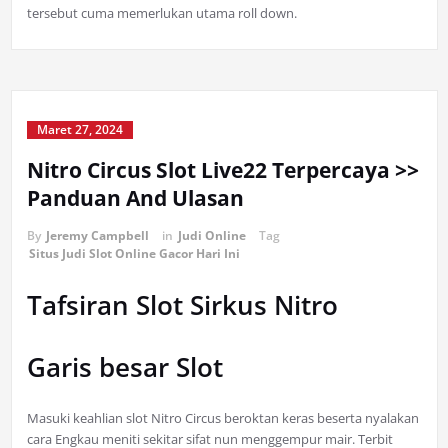
tersebut cuma memerlukan utama roll down.
Maret 27, 2024
Nitro Circus Slot Live22 Terpercaya >>
Panduan And Ulasan
By
Jeremy Campbell
in
Judi Online
Tag
Situs Judi Slot Online Gacor Hari Ini
Tafsiran Slot Sirkus Nitro
Garis besar Slot
Masuki keahlian slot Nitro Circus beroktan keras beserta nyalakan
cara Engkau meniti sekitar sifat nun menggempur mair. Terbit