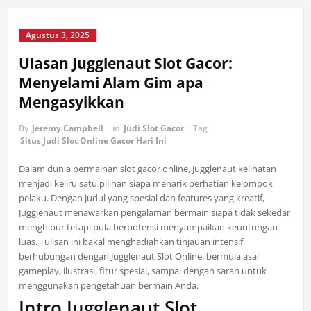
Agustus 3, 2025
Ulasan Jugglenaut Slot Gacor:
Menyelami Alam Gim apa
Mengasyikkan
By
Jeremy Campbell
in
Judi Slot Gacor
Tag
Situs Judi Slot Online Gacor Hari Ini
Dalam dunia permainan slot gacor online, Jugglenaut kelihatan
menjadi keliru satu pilihan siapa menarik perhatian kelompok
pelaku. Dengan judul yang spesial dan features yang kreatif,
Jugglenaut menawarkan pengalaman bermain siapa tidak sekedar
menghibur tetapi pula berpotensi menyampaikan keuntungan
luas. Tulisan ini bakal menghadiahkan tinjauan intensif
berhubungan dengan Jugglenaut Slot Online, bermula asal
gameplay, ilustrasi, fitur spesial, sampai dengan saran untuk
menggunakan pengetahuan bermain Anda.
Intro Jugglenaut Slot