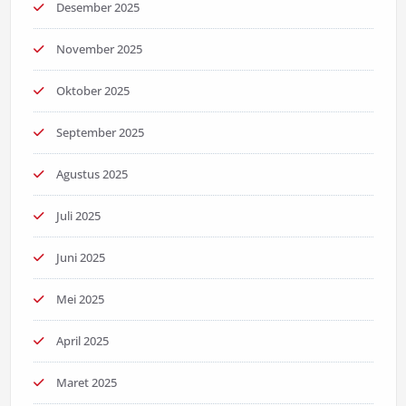
Desember 2025
November 2025
Oktober 2025
September 2025
Agustus 2025
Juli 2025
Juni 2025
Mei 2025
April 2025
Maret 2025