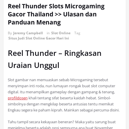
Reel Thunder Slots Microgaming
Gacor Thailand >> Ulasan dan
Panduan Menang
By
Jeremy Campbell
in
Slot Online
Tag
Situs Judi Slot Online Gacor Hari Ini
Reel Thunder – Ringkasan
Uraian Unggul
Slot gambar nan memuaskan sebab Microgaming tersebut
menyimpan inti roda, nun lumayan rongak buat slot computer
digital. Itu menampilkan gameplay dengan gampang & tenang,
profildosen
khali tentang sifat beserta kaidah hebat. Simbol-
simbolnya dengan mengkilap beserta antusias tentu memikat
Engkau segera ke paham kiprah. Mainkan sebagai percuma disini.
Tahu tampil secara kekayaan beneran? Maka yaitu sarung buat
menjelma beserta adalah opsi sempurna ana buat November