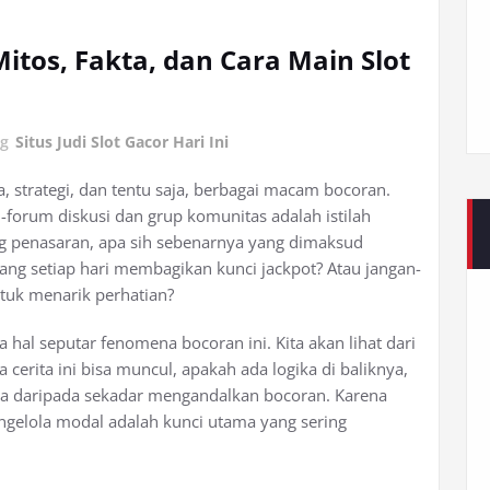
itos, Fakta, dan Cara Main Slot
ag
Situs Judi Slot Gacor Hari Ini
a, strategi, dan tentu saja, berbagai macam bocoran.
-forum diskusi dan grup komunitas adalah istilah
ng penasaran, apa sih sebenarnya yang dimaksud
ang setiap hari membagikan kunci jackpot? Atau jangan-
tuk menarik perhatian?
a hal seputar fenomena bocoran ini. Kita akan lihat dari
cerita ini bisa muncul, apakah ada logika di baliknya,
guna daripada sekadar mengandalkan bocoran. Karena
ngelola modal adalah kunci utama yang sering