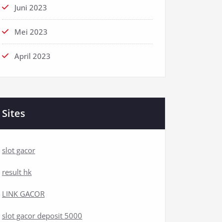
Juni 2023
Mei 2023
April 2023
Sites
slot gacor
result hk
LINK GACOR
slot gacor deposit 5000