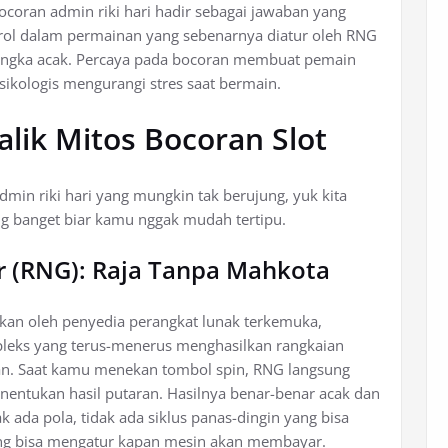
 Bocoran admin riki hari hadir sebagai jawaban yang
rol dalam permainan yang sebenarnya diatur oleh RNG
angka acak. Percaya pada bocoran membuat pemain
sikologis mengurangi stres saat bermain.
lik Mitos Bocoran Slot
dmin riki hari yang mungkin tak berujung, yuk kita
ng banget biar kamu nggak mudah tertipu.
(RNG): Raja Tanpa Mahkota
akan oleh penyedia perangkat lunak terkemuka,
mpleks yang terus-menerus menghasilkan rangkaian
kan. Saat kamu menekan tombol spin, RNG langsung
nentukan hasil putaran. Hasilnya benar-benar acak dan
k ada pola, tidak ada siklus panas-dingin yang bisa
 yang bisa mengatur kapan mesin akan membayar.