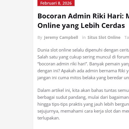
Februari 8, 2026
Bocoran Admin Riki Hari: M
Online yang Lebih Cerdas
By
Jeremy Campbell
in
Situs Slot Online
T
Dunia slot online selalu dipenuhi dengan cerit
Salah satu yang cukup sering muncul di forum
“bocoran admin riki hari”. Banyak pemain ya
dengan ini? Apakah ada admin bernama Riki y
jangan ini cuma mitos belaka yang beredar un
Dalam artikel ini, kita akan bahas tuntas semu
berbagai sudut pandang, mulai dari bagaimana 
hingga tips-tips praktis yang jauh lebih ber
sejujurnya, memahami cara kerja slot dan me
terlupakan.