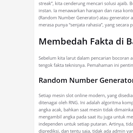
streak”, kita cenderung mencari solusi ajaib.
instan. Ia menawarkan harapan dan rasa kont
(Random Number Generator) atau generator 
merasa punya “senjata rahasia”, yang secara p
Membedah Fakta di Ba
Sebelum kita larut dalam pencarian bocoran a
tengok fakta teknisnya. Pemahaman ini penti
Random Number Generator 
Setiap mesin slot online modern, yang disedi
ditenagai oleh RNG. Ini adalah algoritma ko
angka acak, bahkan saat mesin tidak dimain
mengambil angka pada saat itu juga untuk me
independen untuk setiap putaran. Artinya, tida
diprediksi, dan tentu saja, tidak ada admin