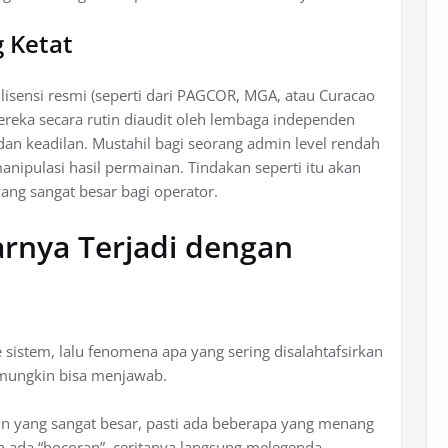
g Ketat
n lisensi resmi (seperti dari PAGCOR, MGA, atau Curacao
ereka secara rutin diaudit oleh lembaga independen
n keadilan. Mustahil bagi seorang admin level rendah
ulasi hasil permainan. Tindakan seperti itu akan
ng sangat besar bagi operator.
arnya Terjadi dengan
e sistem, lalu fenomena apa yang sering disalahtafsirkan
 mungkin bisa menjawab.
 yang sangat besar, pasti ada beberapa yang menang
ah ada “bocoran”, ceritanya langsung melegenda.