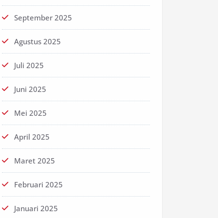
September 2025
Agustus 2025
Juli 2025
Juni 2025
Mei 2025
April 2025
Maret 2025
Februari 2025
Januari 2025