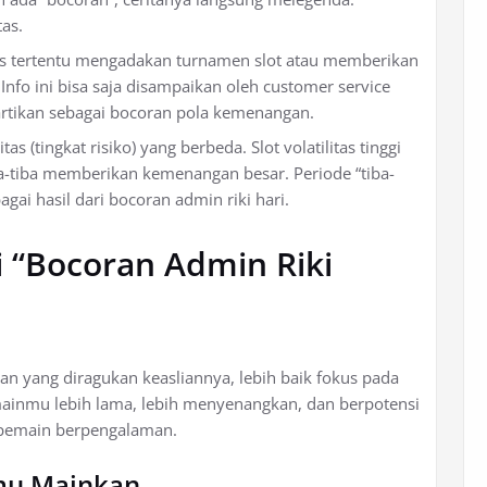
tas.
us tertentu mengadakan turnamen slot atau memberikan
Info ini bisa saja disampaikan oleh customer service
artikan sebagai bocoran pola kemenangan.
tas (tingkat risiko) yang berbeda. Slot volatilitas tinggi
a-tiba memberikan kemenangan besar. Periode “tiba-
agai hasil dari bocoran admin riki hari.
ti “Bocoran Admin Riki
 yang diragukan keasliannya, lebih baik fokus pada
rmainmu lebih lama, lebih menyenangkan, dan berpotensi
ra pemain berpengalaman.
u Mainkan