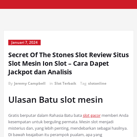
Januari 7, 2024
Secret Of The Stones Slot Review Situs
Slot Mesin Ion Slot – Cara Dapet
Jackpot dan Analisis
By
Jeremy Campbell
in
Slot Terbaik
Tag
slotonline
Ulasan Batu slot mesin
Gratis berputar dalam Rahasia Batu bata
slot gacor
memberi Anda
kesempatan untuk berguling permata. Mesin slot menjadi
misterius dan, yang lebih penting, mendebarkan sebagai hasilnya.
Di bawah keajaiban itu perampok pualam, apa yang