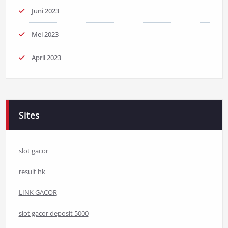
Juni 2023
Mei 2023
April 2023
Sites
slot gacor
result hk
LINK GACOR
slot gacor deposit 5000