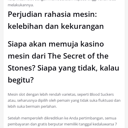
melakukannya.
Perjudian rahasia mesin:
kelebihan dan kekurangan
Siapa akan memuja kasino
mesin dari The Secret of the
Stones? Siapa yang tidak, kalau
begitu?
Mesin slot dengan lebih rendah varietas, seperti Blood Suckers
atau, seharusnya dipilih oleh pemain yang tidak suka fluktuasi dan
lebih suka bermain perlahan.
Setelah memperoleh dikreditkan ke Anda pertimbangan, semua
pembayaran dan gratis berputar memiliki tanggal kedaluwarsa 7