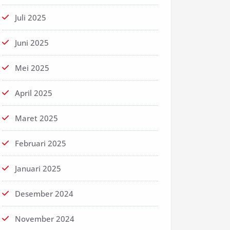
Juli 2025
Juni 2025
Mei 2025
April 2025
Maret 2025
Februari 2025
Januari 2025
Desember 2024
November 2024