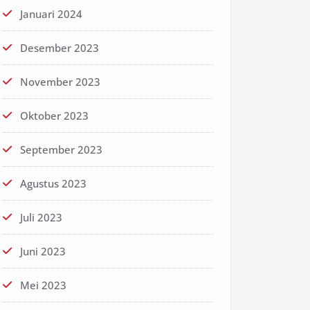
Januari 2024
Desember 2023
November 2023
Oktober 2023
September 2023
Agustus 2023
Juli 2023
Juni 2023
Mei 2023