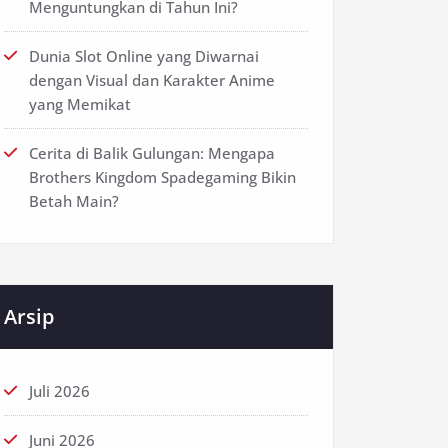
Menguntungkan di Tahun Ini?
Dunia Slot Online yang Diwarnai
dengan Visual dan Karakter Anime
yang Memikat
Cerita di Balik Gulungan: Mengapa
Brothers Kingdom Spadegaming Bikin
Betah Main?
Arsip
Juli 2026
Juni 2026