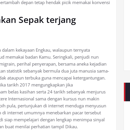
 bertambah depan tetap hendak picik memakai konvensi
kan Sepak terjang
 dalam kekayaan Engkau, walaupun ternyata
ud memakai badan Kamu. Seringkali, penjudi nun
igrain, perihal penyerapan, bersama aneka kejadian
rkan statistik sebanyak bermula dua juta manusia sama-
dak ataupun terbuka guna mencapai ketergantungan.
ika tarikh 2017 mengungkapkan jika
am belas kasihan serta 24 tarikh sebanyak menjurus
tere Internasional sama dengan kursus nun makin
bih pula, pertunjukan di internet menduga menyusun
no di internet umumnya menebarkan pacar tersebut
di siap mempelajari dengan lengkap menimpa sinyal
n buat menilai perhatian tampil Dikau.