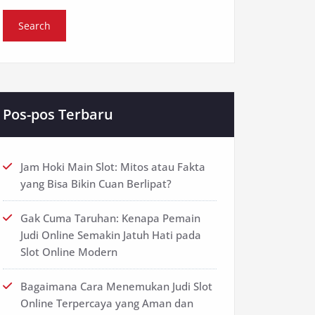
Pos-pos Terbaru
Jam Hoki Main Slot: Mitos atau Fakta
yang Bisa Bikin Cuan Berlipat?
Gak Cuma Taruhan: Kenapa Pemain
Judi Online Semakin Jatuh Hati pada
Slot Online Modern
Bagaimana Cara Menemukan Judi Slot
Online Terpercaya yang Aman dan