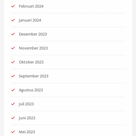
Februari 2024
Januari 2024
Desember 2023
November 2023
Oktober 2023
September 2023
Agustus 2023
Juli 2023
Juni 2023
Mei 2023