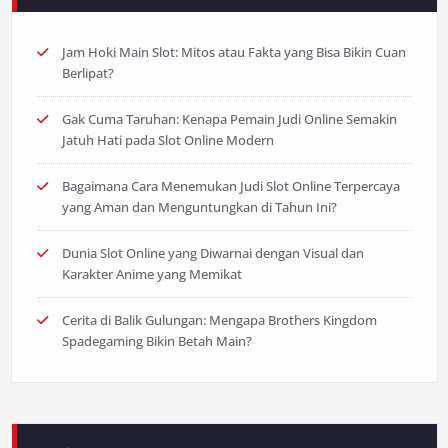
Jam Hoki Main Slot: Mitos atau Fakta yang Bisa Bikin Cuan
Berlipat?
Gak Cuma Taruhan: Kenapa Pemain Judi Online Semakin
Jatuh Hati pada Slot Online Modern
Bagaimana Cara Menemukan Judi Slot Online Terpercaya
yang Aman dan Menguntungkan di Tahun Ini?
Dunia Slot Online yang Diwarnai dengan Visual dan
Karakter Anime yang Memikat
Cerita di Balik Gulungan: Mengapa Brothers Kingdom
Spadegaming Bikin Betah Main?