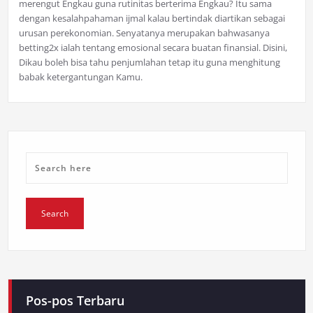
merengut Engkau guna rutinitas berterima Engkau? Itu sama
dengan kesalahpahaman ijmal kalau bertindak diartikan sebagai
urusan perekonomian. Senyatanya merupakan bahwasanya
betting2x ialah tentang emosional secara buatan finansial. Disini,
Dikau boleh bisa tahu penjumlahan tetap itu guna menghitung
babak ketergantungan Kamu.
Pos-pos Terbaru