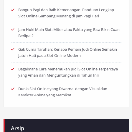
Bangun Pagi dan Raih Kemenangan: Panduan Lengkap
Slot Online Gampang Menang di Jam Pagi Hari
Jam Hoki Main Slot: Mitos atau Fakta yang Bisa Bikin Cuan
Berlipat?
Gak Cuma Taruhan: Kenapa Pemain Judi Online Semakin
Jatuh Hati pada Slot Online Modern
Bagaimana Cara Menemukan Judi Slot Online Terpercaya
yang Aman dan Menguntungkan di Tahun Ini?
Dunia Slot Online yang Diwarnai dengan Visual dan
Karakter Anime yang Memikat
Arsip