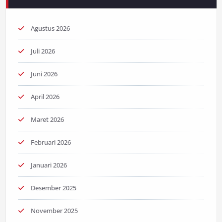
Agustus 2026
Juli 2026
Juni 2026
April 2026
Maret 2026
Februari 2026
Januari 2026
Desember 2025
November 2025