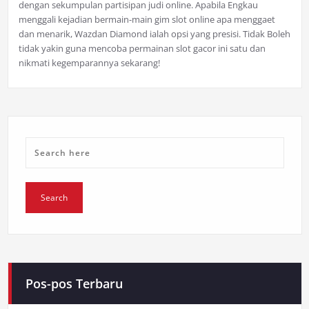
dengan sekumpulan partisipan judi online. Apabila Engkau
menggali kejadian bermain-main gim slot online apa menggaet
dan menarik, Wazdan Diamond ialah opsi yang presisi. Tidak Boleh
tidak yakin guna mencoba permainan slot gacor ini satu dan
nikmati kegemparannya sekarang!
Pos-pos Terbaru