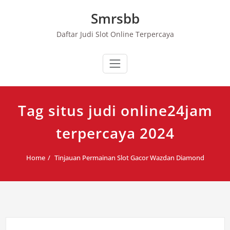
Skip
Smrsbb
to
content
Daftar Judi Slot Online Terpercaya
Tag situs judi online24jam
terpercaya 2024
Home
Tinjauan Permainan Slot Gacor Wazdan Diamond