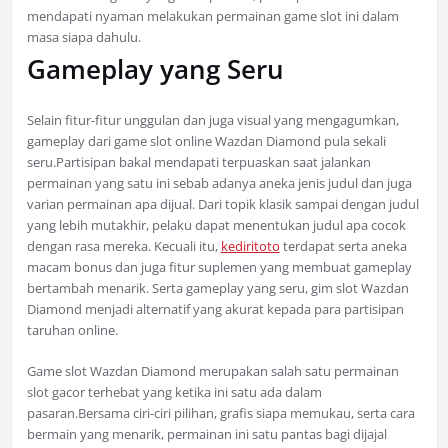
mendapati nyaman melakukan permainan game slot ini dalam
masa siapa dahulu.
Gameplay yang Seru
Selain fitur-fitur unggulan dan juga visual yang mengagumkan,
gameplay dari game slot online Wazdan Diamond pula sekali
seru.Partisipan bakal mendapati terpuaskan saat jalankan
permainan yang satu ini sebab adanya aneka jenis judul dan juga
varian permainan apa dijual. Dari topik klasik sampai dengan judul
yang lebih mutakhir, pelaku dapat menentukan judul apa cocok
dengan rasa mereka. Kecuali itu,
kediritoto
terdapat serta aneka
macam bonus dan juga fitur suplemen yang membuat gameplay
bertambah menarik. Serta gameplay yang seru, gim slot Wazdan
Diamond menjadi alternatif yang akurat kepada para partisipan
taruhan online.
Game slot Wazdan Diamond merupakan salah satu permainan
slot gacor terhebat yang ketika ini satu ada dalam
pasaran.Bersama ciri-ciri pilihan, grafis siapa memukau, serta cara
bermain yang menarik, permainan ini satu pantas bagi dijajal