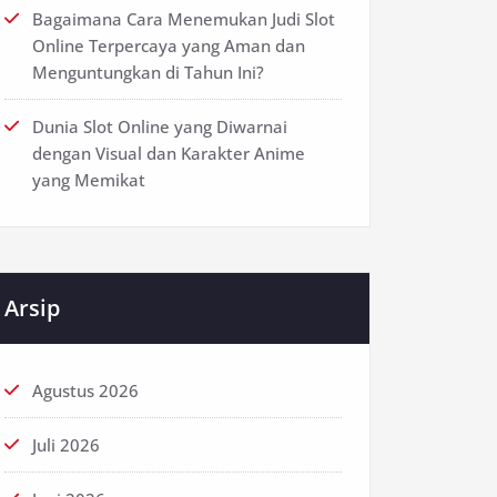
Bagaimana Cara Menemukan Judi Slot
Online Terpercaya yang Aman dan
Menguntungkan di Tahun Ini?
Dunia Slot Online yang Diwarnai
dengan Visual dan Karakter Anime
yang Memikat
Arsip
Agustus 2026
Juli 2026