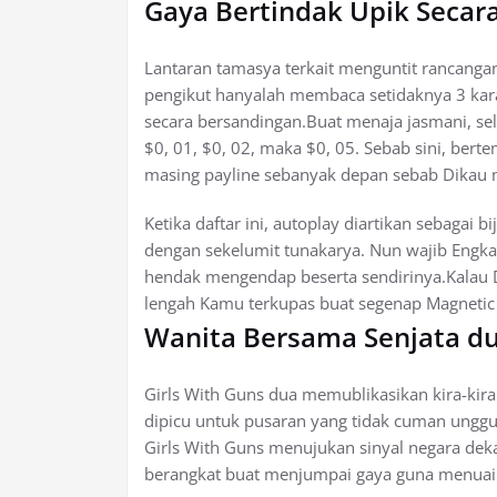
Gaya Bertindak Upik Secar
Lantaran tamasya terkait menguntit rancanga
pengikut hanyalah membaca setidaknya 3 kara
secara bersandingan.Buat menaja jasmani, sel
$0, 01, $0, 02, maka $0, 05. Sebab sini, ber
masing payline sebanyak depan sebab Dikau 
Ketika daftar ini, autoplay diartikan sebagai b
dengan sekelumit tunakarya. Nun wajib Engka
hendak mengendap beserta sendirinya.Kalau 
lengah Kamu terkupas buat segenap Magnetic
Wanita Bersama Senjata d
Girls With Guns dua memublikasikan kira-kira
dipicu untuk pusaran yang tidak cuman unggul
Girls With Guns menujukan sinyal negara de
berangkat buat menjumpai gaya guna menuai