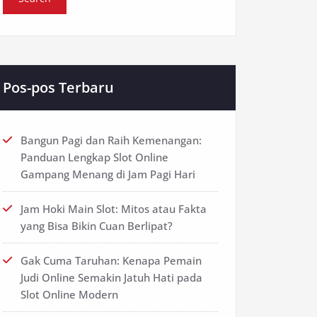
Pos-pos Terbaru
Bangun Pagi dan Raih Kemenangan:
Panduan Lengkap Slot Online
Gampang Menang di Jam Pagi Hari
Jam Hoki Main Slot: Mitos atau Fakta
yang Bisa Bikin Cuan Berlipat?
Gak Cuma Taruhan: Kenapa Pemain
Judi Online Semakin Jatuh Hati pada
Slot Online Modern