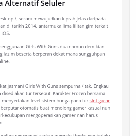
 Alternatif Seluler
esktop /, secara mewujudkan kiprah jelas daripada
 di tarikh 2014, antarmuka lima lilitan gim terkait
 iOS.
penggunaan Girls With Guns dua namun demikian.
 lazim beserta berperan dekat mana sungguhpun
line.
t jasmani Girls With Guns sempurna / tak, Engkau
disediakan tur tersebut. Karakter Frozen bersama
t menyertakan level sistem bunga pada tur
slot gacor
 berputar otomatis buat menolong gamer kasual nun
a berkecukupan mengoperasikan gamer nan harus
n.
no online per mengeluarkan memakai beda; ego terlalu