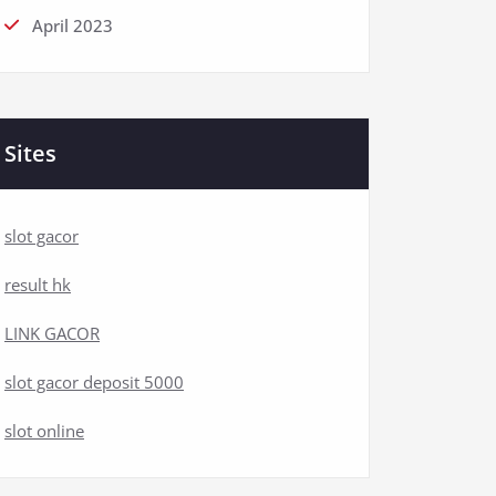
April 2023
Sites
slot gacor
result hk
LINK GACOR
slot gacor deposit 5000
slot online