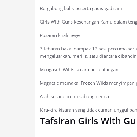
Bergabung balik beserta gadis-gadis ini
Girls With Guns kesenangan Kamu dalam teng
Pusaran khali negeri
3 tebaran bakal dampak 12 sesi percuma sert
mengeluarkan, merilis, satu diantara dibandin
Mengasuh Wilds secara bertentangan
Magnetic memakai Frozen Wilds menyimpan 
Arah secara premi sabung denda
Kira-kira kisaran yang tidak cuman unggul 
Tafsiran Girls With Gu