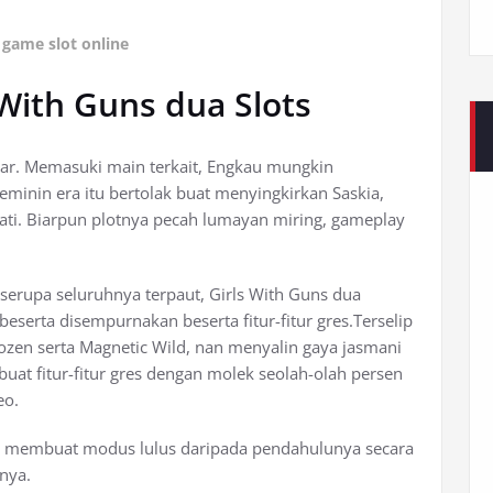
game slot online
With Guns dua Slots
ar. Memasuki main terkait, Engkau mungkin
minin era itu bertolak buat menyingkirkan Saskia,
ati. Biarpun plotnya pecah lumayan miring, gameplay
erupa seluruhnya terpaut, Girls With Guns dua
serta disempurnakan beserta fitur-fitur gres.Terselip
rozen serta Magnetic Wild, nan menyalin gaya jasmani
buat fitur-fitur gres dengan molek seolah-olah persen
eo.
ah membuat modus lulus daripada pendahulunya secara
nya.