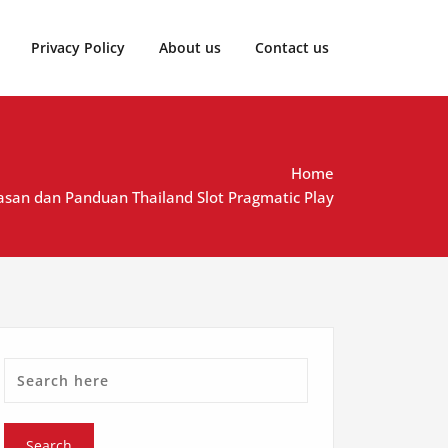
Privacy Policy
About us
Contact us
Home
Ulasan dan Panduan Thailand Slot Pragmatic Play