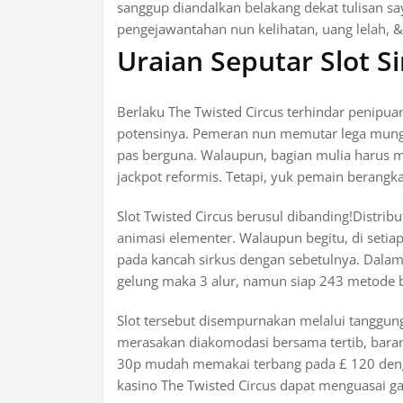
sanggup diandalkan belakang dekat tulisan saya
pengejawantahan nun kelihatan, uang lelah, & 
Uraian Seputar Slot Si
Berlaku The Twisted Circus terhindar penipu
potensinya. Pemeran nun memutar lega mung
pas berguna. Walaupun, bagian mulia harus m
jackpot reformis. Tetapi, yuk pemain berangk
Slot Twisted Circus berusul dibanding!Distri
animasi elementer. Walaupun begitu, di set
pada kancah sirkus dengan sebetulnya. Dalam 
gelung maka 3 alur, namun siap 243 metode b
Slot tersebut disempurnakan melalui tanggu
merasakan diakomodasi bersama tertib, baran
30p mudah memakai terbang pada £ 120 denga
kasino The Twisted Circus dapat menguasai gad