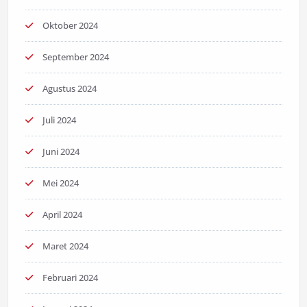
Oktober 2024
September 2024
Agustus 2024
Juli 2024
Juni 2024
Mei 2024
April 2024
Maret 2024
Februari 2024