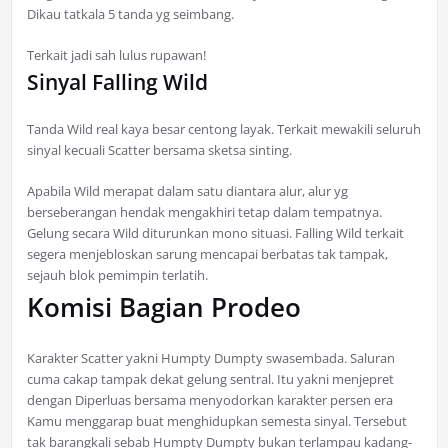
Dikau tatkala 5 tanda yg seimbang.
Terkait jadi sah lulus rupawan!
Sinyal Falling Wild
Tanda Wild real kaya besar centong layak. Terkait mewakili seluruh
sinyal kecuali Scatter bersama sketsa sinting.
Apabila Wild merapat dalam satu diantara alur, alur yg
berseberangan hendak mengakhiri tetap dalam tempatnya.
Gelung secara Wild diturunkan mono situasi. Falling Wild terkait
segera menjebloskan sarung mencapai berbatas tak tampak,
sejauh blok pemimpin terlatih.
Komisi Bagian Prodeo
Karakter Scatter yakni Humpty Dumpty swasembada. Saluran
cuma cakap tampak dekat gelung sentral. Itu yakni menjepret
dengan Diperluas bersama menyodorkan karakter persen era
Kamu menggarap buat menghidupkan semesta sinyal. Tersebut
tak barangkali sebab Humpty Dumpty bukan terlampau kadang-