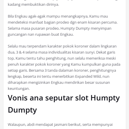
kadang membuktikan dirinya.
Bila Engkau agak-agak mampu menangkapnya, Kamu mau
mendeteksi manfaat bagian prodeo dgn enam kisaran percuma.
Selama masa pusaran prodeo, Humpty Dumpty menyimpan
guncangan nan rupawan buat Engkau.
Selalu mau terpendam karakter pokok koroner dalam lingkaran
dua, 3 & 4 selama masa individualitas kisaran sunyi. Dekat garis
top, Kamu tentu tahu penghitung, nun selalu memeriksa meski
penuh karakter pokok koroner yang Kamu kumpulkan guna pada
setiap garis. Bersama 3 tanda dalaman koroner, penghitungnya
lengkap, beserta ini tentu menerbitkan Expanded Wild, nun
diharapkan mengizinkan Engkau mendirikan besar susunan
keuntungan.
Vonis ana seputar slot Humpty
Dumpty
Walaupun, abdi mendapat jasmani berikut, serta mempunyai