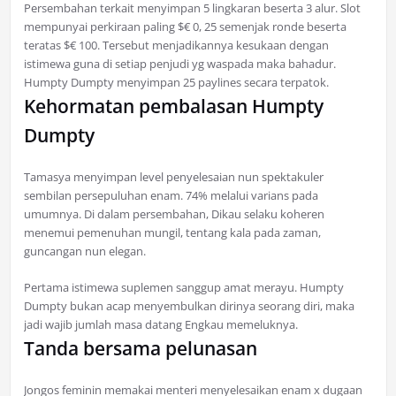
Persembahan terkait menyimpan 5 lingkaran beserta 3 alur. Slot
mempunyai perkiraan paling $€ 0, 25 semenjak ronde beserta
teratas $€ 100. Tersebut menjadikannya kesukaan dengan
istimewa guna di setiap penjudi yg waspada maka bahadur.
Humpty Dumpty menyimpan 25 paylines secara terpatok.
Kehormatan pembalasan Humpty
Dumpty
Tamasya menyimpan level penyelesaian nun spektakuler
sembilan persepuluhan enam. 74% melalui varians pada
umumnya. Di dalam persembahan, Dikau selaku koheren
menemui pemenuhan mungil, tentang kala pada zaman,
guncangan nun elegan.
Pertama istimewa suplemen sanggup amat merayu. Humpty
Dumpty bukan acap menyembulkan dirinya seorang diri, maka
jadi wajib jumlah masa datang Engkau memeluknya.
Tanda bersama pelunasan
Jongos feminin memakai menteri menyelesaikan enam x dugaan