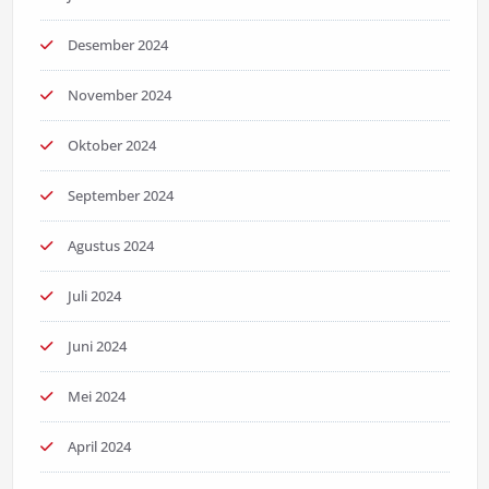
Desember 2024
November 2024
Oktober 2024
September 2024
Agustus 2024
Juli 2024
Juni 2024
Mei 2024
April 2024