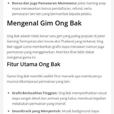
Bonus dan juga Pemasaran Memesona:
Joker Gaming acap
masa menawarkan bonus pendaftaran, refund, serta
pemasaran lain-lain yang bermanfaat kepada pelaku.
Mengenal Gim Ong Bak
Ong Bak adalah tidak benar satu gim yang paling populer di Joker
Gaming.Terinspirasi dari movie aksi Thailand yang terkenal, Ong
Bak nggak cuma memberikan grafis siapa menawan namun juga
permainan yang menggetarkan. Mari kita lihat lebih dekat
mengenai game ini.
Fitur Utama Ong Bak
Game Ong Bak memiliki sedikit fitur menarik apa membuatnya
muncul dikomparasi permainan yang lain:
Grafis Berkualitas Tinggian:
Ong Bak memperlihatkan visual
siapa sangat detail dan animasi yang halus, membuat kejadian
melakukan permainan yang imersif.
Soundtrack yang Menyentuh:
Musik background siapa