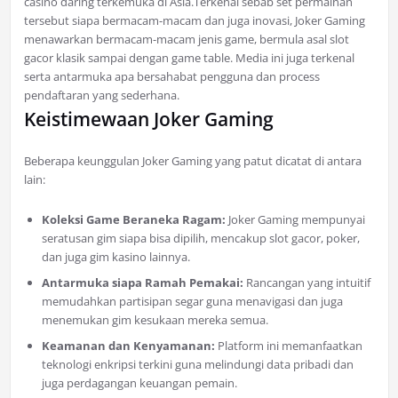
casino daring terkemuka di Asia.Terkenal sebab set permainan
tersebut siapa bermacam-macam dan juga inovasi, Joker Gaming
menawarkan bermacam-macam jenis game, bermula asal slot
gacor klasik sampai dengan game table. Media ini juga terkenal
serta antarmuka apa bersahabat pengguna dan process
pendaftaran yang sederhana.
Keistimewaan Joker Gaming
Beberapa keunggulan Joker Gaming yang patut dicatat di antara
lain:
Koleksi Game Beraneka Ragam:
Joker Gaming mempunyai
seratusan gim siapa bisa dipilih, mencakup slot gacor, poker,
dan juga gim kasino lainnya.
Antarmuka siapa Ramah Pemakai:
Rancangan yang intuitif
memudahkan partisipan segar guna menavigasi dan juga
menemukan gim kesukaan mereka semua.
Keamanan dan Kenyamanan:
Platform ini memanfaatkan
teknologi enkripsi terkini guna melindungi data pribadi dan
juga perdagangan keuangan pemain.