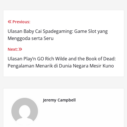
Previous:
Navigasi
Ulasan Baby Cai Spadegaming: Game Slot yang
pos
Menggoda serta Seru
Next:
Ulasan Play’n GO Rich Wilde and the Book of Dead:
Pengalaman Menarik di Dunia Negara Mesir Kuno
Jeremy Campbell