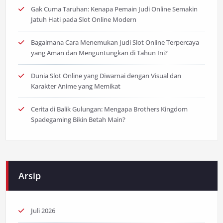
Gak Cuma Taruhan: Kenapa Pemain Judi Online Semakin
Jatuh Hati pada Slot Online Modern
Bagaimana Cara Menemukan Judi Slot Online Terpercaya
yang Aman dan Menguntungkan di Tahun Ini?
Dunia Slot Online yang Diwarnai dengan Visual dan
Karakter Anime yang Memikat
Cerita di Balik Gulungan: Mengapa Brothers Kingdom
Spadegaming Bikin Betah Main?
Arsip
Juli 2026