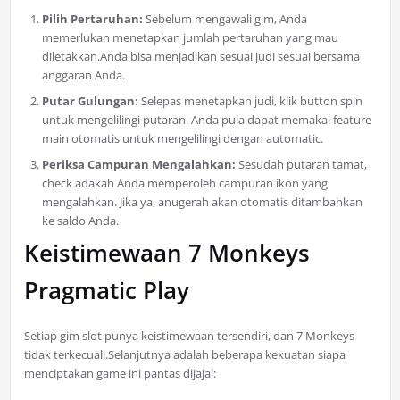
Pilih Pertaruhan:
Sebelum mengawali gim, Anda
memerlukan menetapkan jumlah pertaruhan yang mau
diletakkan.Anda bisa menjadikan sesuai judi sesuai bersama
anggaran Anda.
Putar Gulungan:
Selepas menetapkan judi, klik button spin
untuk mengelilingi putaran. Anda pula dapat memakai feature
main otomatis untuk mengelilingi dengan automatic.
Periksa Campuran Mengalahkan:
Sesudah putaran tamat,
check adakah Anda memperoleh campuran ikon yang
mengalahkan. Jika ya, anugerah akan otomatis ditambahkan
ke saldo Anda.
Keistimewaan 7 Monkeys
Pragmatic Play
Setiap gim slot punya keistimewaan tersendiri, dan 7 Monkeys
tidak terkecuali.Selanjutnya adalah beberapa kekuatan siapa
menciptakan game ini pantas dijajal: