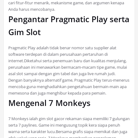
cari fitur-fitur menarik, mekanisme game, dan argumen kenapa
Anda harus mencobanya.
Pengantar Pragmatic Play serta
Gim Slot
Pragmatic Play adalah tidak benar nomor satu supplier alat
software terdepan di dalam perusahaan pertaruhan di
internet.Diketahui serta penemuan baru dan kualitas menjulang,
perusahaan ini menawarkan bermacam-macam tipe game, mulai
asal slot sampai dengan gim tabel dan juga live rumah judi.
Dengan banyaknya alternatif game, Pragmatic Play terus-menerus
mencoba guna menghadiahkan pengetahuan bermain-main apa
memesona dan juga menghibur kepada para pemain.
Mengenal 7 Monkeys
7 Monkeys ialah gim slot gacor rekaman siapa memiliki 7 gulungan
serta 7 paylines. Game ini mengusung topik kera siapa penuh
warna serta karakter lucu.Bersama grafis siapa memikat dan juga