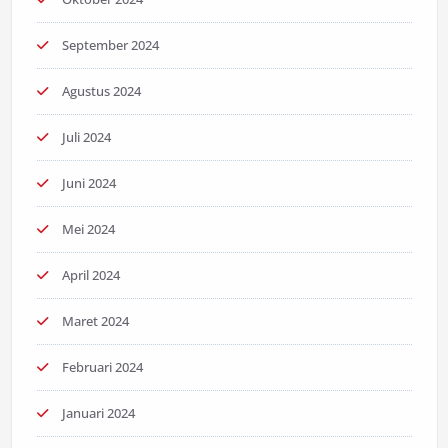
September 2024
Agustus 2024
Juli 2024
Juni 2024
Mei 2024
April 2024
Maret 2024
Februari 2024
Januari 2024