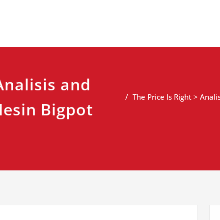
Analisis and
The Price Is Right > Ana
esin Bigpot