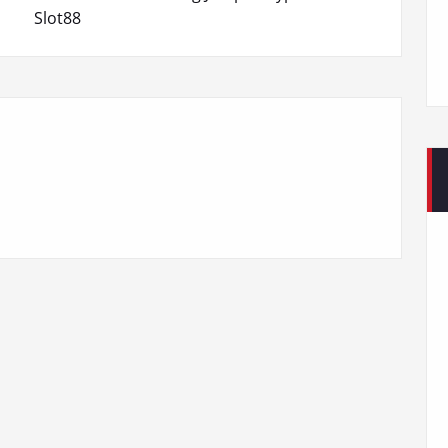
Slot88