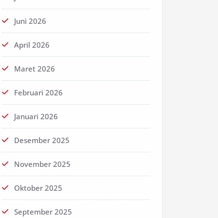
Juni 2026
April 2026
Maret 2026
Februari 2026
Januari 2026
Desember 2025
November 2025
Oktober 2025
September 2025