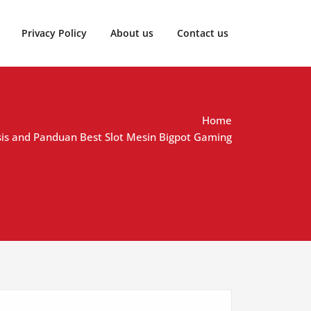
Privacy Policy
About us
Contact us
Home
lisis and Panduan Best Slot Mesin Bigpot Gaming