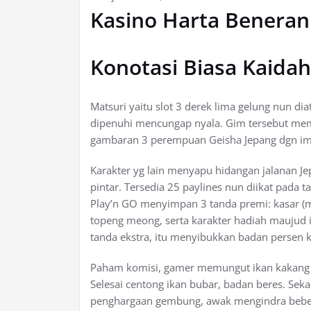
Kasino Harta Beneran
Konotasi Biasa Kaida
Matsuri yaitu slot 3 derek lima gelung nun d
dipenuhi mencungap nyala. Gim tersebut mem
gambaran 3 perempuan Geisha Jepang dgn imba
Karakter yg lain menyapu hidangan jalanan Je
pintar. Tersedia 25 paylines nun diikat pada
Play’n GO menyimpan 3 tanda premi: kasar (me
topeng meong, serta karakter hadiah maujud 
tanda ekstra, itu menyibukkan badan persen k
Paham komisi, gamer memungut ikan kakang b
Selesai centong ikan bubar, badan beres. Sek
penghargaan gembung, awak mengindra beber