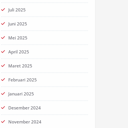
Juli 2025
Juni 2025
Mei 2025
April 2025
Maret 2025
Februari 2025
Januari 2025
Desember 2024
November 2024