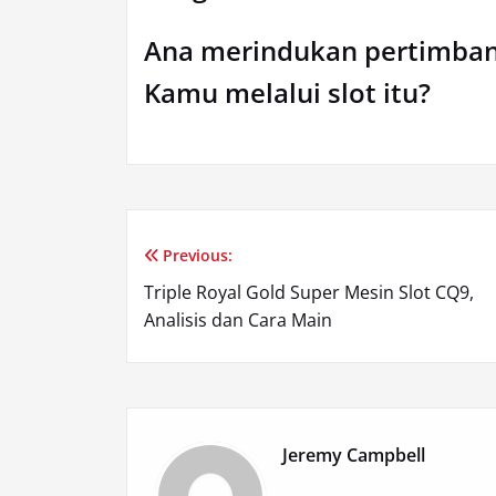
Ana merindukan pertimbang
Kamu melalui slot itu?
Previous:
Navigasi
Triple Royal Gold Super Mesin Slot CQ9,
pos
Analisis dan Cara Main
Jeremy Campbell