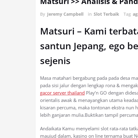
Matsuri >> Analisis & Pand
By
Jeremy Campbell
in
Slot Terbaik
Tag
ag
Matsuri – Kami terba
santun Jepang, ego b
sejenis
Masa matahari bergabung pada pada desa mata
pada sisi jalur dengan lengkap rona & mengak
gacor server thailand
Play’n GO dengan dide
orientalis awak & menayangkan utama keadaan
kisaran percuma, maka tontonan ekstra nun
lebih ganjaran mulia.Buktikan tampil percuma
Andaikata Kamu menyelami slot rata-rata tatk
maujud dalam, kasino on line ternama buat 