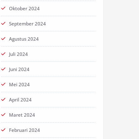
Oktober 2024
September 2024
Agustus 2024
Juli 2024
Juni 2024
Mei 2024
April 2024
Maret 2024
Februari 2024