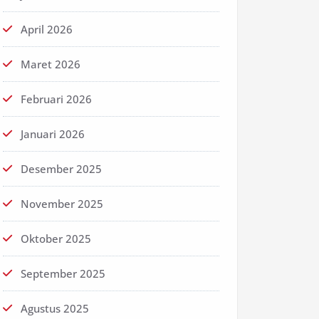
April 2026
Maret 2026
Februari 2026
Januari 2026
Desember 2025
November 2025
Oktober 2025
September 2025
Agustus 2025