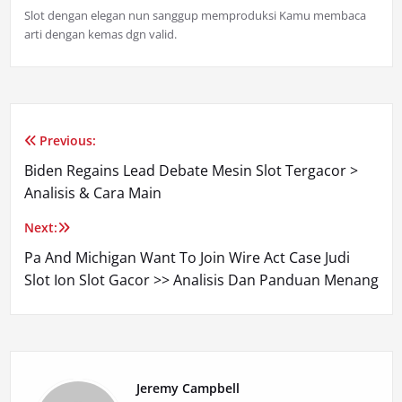
Slot dengan elegan nun sanggup memproduksi Kamu membaca
arti dengan kemas dgn valid.
Previous:
Navigasi
Biden Regains Lead Debate Mesin Slot Tergacor >
pos
Analisis & Cara Main
Next:
Pa And Michigan Want To Join Wire Act Case Judi
Slot Ion Slot Gacor >> Analisis Dan Panduan Menang
Jeremy Campbell