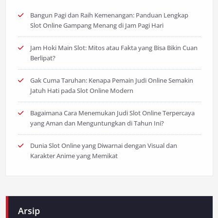
Bangun Pagi dan Raih Kemenangan: Panduan Lengkap
Slot Online Gampang Menang di Jam Pagi Hari
Jam Hoki Main Slot: Mitos atau Fakta yang Bisa Bikin Cuan
Berlipat?
Gak Cuma Taruhan: Kenapa Pemain Judi Online Semakin
Jatuh Hati pada Slot Online Modern
Bagaimana Cara Menemukan Judi Slot Online Terpercaya
yang Aman dan Menguntungkan di Tahun Ini?
Dunia Slot Online yang Diwarnai dengan Visual dan
Karakter Anime yang Memikat
Arsip