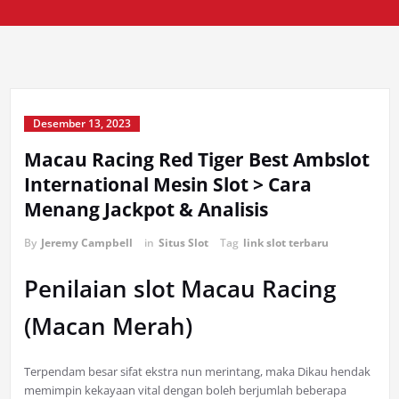
Desember 13, 2023
Macau Racing Red Tiger Best Ambslot
International Mesin Slot > Cara
Menang Jackpot & Analisis
By
Jeremy Campbell
in
Situs Slot
Tag
link slot terbaru
Penilaian slot Macau Racing
(Macan Merah)
Terpendam besar sifat ekstra nun merintang, maka Dikau hendak
memimpin kekayaan vital dengan boleh berjumlah beberapa