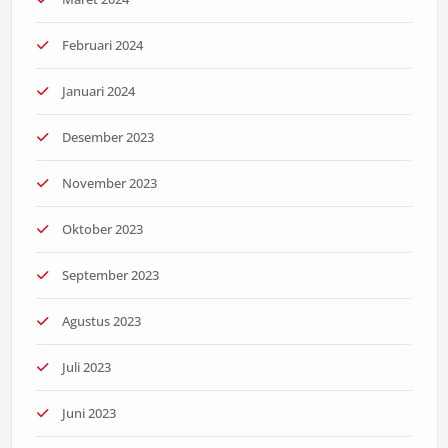
Februari 2024
Januari 2024
Desember 2023
November 2023
Oktober 2023
September 2023
Agustus 2023
Juli 2023
Juni 2023