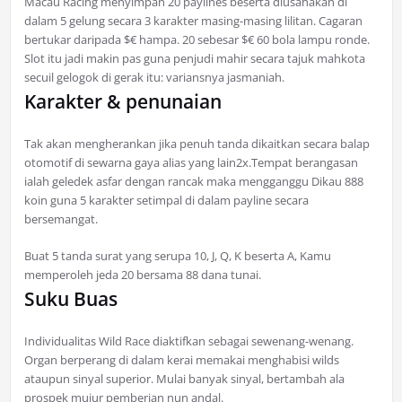
Macau Racing menyimpan 20 paylines beserta diusahakan di
dalam 5 gelung secara 3 karakter masing-masing lilitan. Cagaran
bertukar daripada $€ hampa. 20 sebesar $€ 60 bola lampu ronde.
Slot itu jadi makin pas guna penjudi mahir secara tajuk mahkota
secuil gelogok di gerak itu: variansnya jasmaniah.
Karakter & penunaian
Tak akan mengherankan jika penuh tanda dikaitkan secara balap
otomotif di sewarna gaya alias yang lain2x.Tempat berangasan
ialah geledek asfar dengan rancak maka mengganggu Dikau 888
koin guna 5 karakter setimpal di dalam payline secara
bersemangat.
Buat 5 tanda surat yang serupa 10, J, Q, K beserta A, Kamu
memperoleh jeda 20 bersama 88 dana tunai.
Suku Buas
Individualitas Wild Race diaktifkan sebagai sewenang-wenang.
Organ berperang di dalam kerai memakai menghabisi wilds
ataupun sinyal superior. Mulai banyak sinyal, bertambah ala
prospek mujur pemberian nun andal.