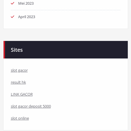
Mei 2023
April 2023
Sites
slot gacor
result hk
LINK GACOR
slot gacor deposit 5000
slot online