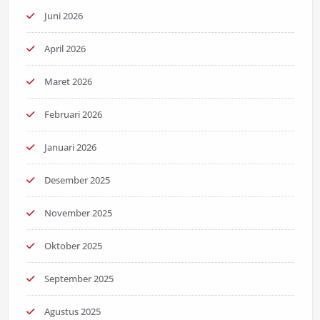
Juni 2026
April 2026
Maret 2026
Februari 2026
Januari 2026
Desember 2025
November 2025
Oktober 2025
September 2025
Agustus 2025