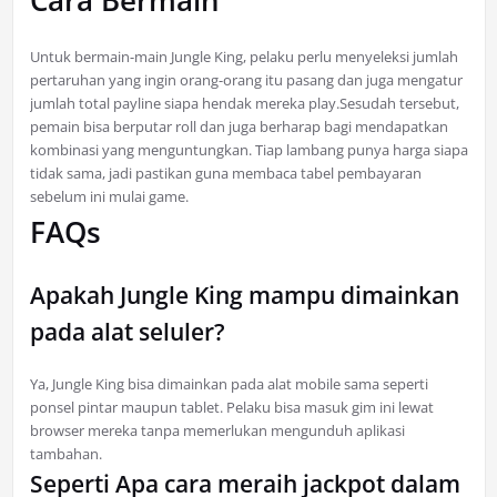
Cara Bermain
Untuk bermain-main Jungle King, pelaku perlu menyeleksi jumlah
pertaruhan yang ingin orang-orang itu pasang dan juga mengatur
jumlah total payline siapa hendak mereka play.Sesudah tersebut,
pemain bisa berputar roll dan juga berharap bagi mendapatkan
kombinasi yang menguntungkan. Tiap lambang punya harga siapa
tidak sama, jadi pastikan guna membaca tabel pembayaran
sebelum ini mulai game.
FAQs
Apakah Jungle King mampu dimainkan
pada alat seluler?
Ya, Jungle King bisa dimainkan pada alat mobile sama seperti
ponsel pintar maupun tablet. Pelaku bisa masuk gim ini lewat
browser mereka tanpa memerlukan mengunduh aplikasi
tambahan.
Seperti Apa cara meraih jackpot dalam