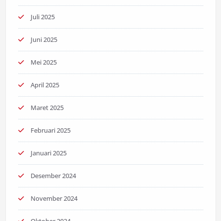
Juli 2025
Juni 2025
Mei 2025
April 2025
Maret 2025
Februari 2025
Januari 2025
Desember 2024
November 2024