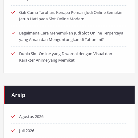
Gak Cuma Taruhan: Kenapa Pemain Judi Online Semakin
Jatuh Hati pada Slot Online Modern
Bagaimana Cara Menemukan Judi Slot Online Terpercaya
yang Aman dan Menguntungkan di Tahun Ini?
Dunia Slot Online yang Diwarnai dengan Visual dan
Karakter Anime yang Memikat
Arsip
Agustus 2026
Juli 2026