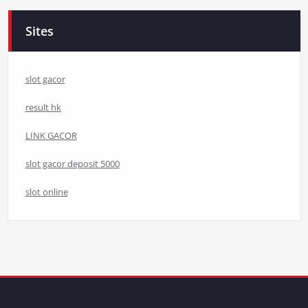
Sites
slot gacor
result hk
LINK GACOR
slot gacor deposit 5000
slot online