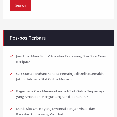
Pos-pos Terbaru
Jam Hoki Main Slot: Mitos atau Fakta yang Bisa Bikin Cuan
Berlipat?
Gak Cuma Taruhan: Kenapa Pemain Judi Online Semakin
Jatuh Hati pada Slot Online Modern
Bagaimana Cara Menemukan Judi Slot Online Terpercaya
yang Aman dan Menguntungkan di Tahun Ini?
Dunia Slot Online yang Diwarnai dengan Visual dan
Karakter Anime yang Memikat