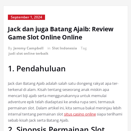
September 1, 2024
Jack dan juga Batang Ajaib: Review
Game Slot Online Online
By
Jeremy Campbell
in
Slot Indonesia
Tag
judi slot online terbaik
1. Pendahuluan
Jack dan Batang Ajaib adalah salah satu dongeng rakyat apa ter-
terkenal di alam. Kisah tentang seseorang anak miskin apa
mencari biji ajaib serta menggunakannya untuk memulai
adventure epik telah diadaptasi ke aneka rupa seni, termasuk
permainan slot. Dalam artikel ini, kita semua bakal meninjau lebih
internal tentang permainan slot
situs casino online
siapa terilhami
sebab kisah Jack serta Batang Ajaib.
2. Sinopsis Permainan Slot