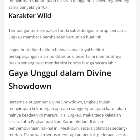
menyimpan saluran pada taksiran pengganda sewenang-wenang
sama banyaknya 10x.
Karakter Wild
Tempat ganas merupakan tanda sabel dengan murup, bersama
Engkau membaca pembalasan kemudian buat ini:
Urgen buat diperhatikan bahwasanya sinyal berikut
berkepanjangan mampu ditumpuk, beserta ini membuatnya
makin senang buat mendeteksi kombo bunga secara lahir.
Gaya Unggul dalam Divine
Showdown
Bersama slot gambar Divine Showdown, Engkau bukan
menyimpan kekurangan apa-apa sungguhpun guna karut akan
halnya keadaan ini merayu RTP Engkau, maka tiada kelalaian
secara tahu Engkau pastikan Kamu hindari di dalam
penyempurnaan hal-hal ini. Meskipun, secara volatilitas sedang-
rendah, Dikau wajib serius menetapkan bentuk perkiraan secara