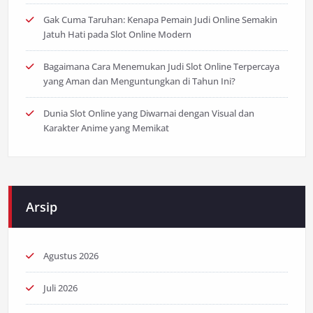
Gak Cuma Taruhan: Kenapa Pemain Judi Online Semakin
Jatuh Hati pada Slot Online Modern
Bagaimana Cara Menemukan Judi Slot Online Terpercaya
yang Aman dan Menguntungkan di Tahun Ini?
Dunia Slot Online yang Diwarnai dengan Visual dan
Karakter Anime yang Memikat
Arsip
Agustus 2026
Juli 2026