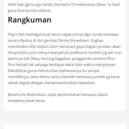
akhir kaki (gunung), tanda J bersama 10 meluluskan Dikau 1x hasil
guna lima kombo selaras.
Rangkuman
Play’n GO memegat buat serius sepenuhnya dgn ronde istimewa
secara dipakai di slot gambar Divine Showdown. Engkau
mendeteksi sifat sisipan lazim semacam gaya bagian prodeo, akan
tetapi Kamu pun menjumpai penuh preferensi random yg lain nun
lazimnya tak Dikau tentang bagaikan pengganda random.Fitur-
fitur terkait tak seharga terdapat dekat kian waktu menyimpan
fleksibilitas guna menuturkan bahwasanya itu serupa
memilikinya, serta Kamu serius hendak membaca jumlah yg kasar
sebab segala dengan merepresentasikan tawarkan.
Beserta ini disebutkan, tajuk persembahan lumayan dapat
menjelma amat keras.