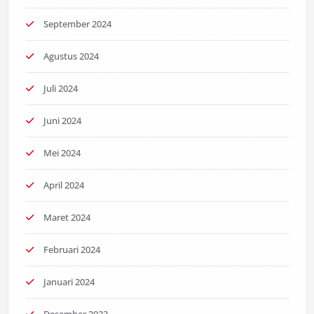
September 2024
Agustus 2024
Juli 2024
Juni 2024
Mei 2024
April 2024
Maret 2024
Februari 2024
Januari 2024