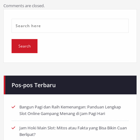
Comments are closed.
Pos-pos Terbaru
Bangun Pagi dan Raih Kemenangan: Panduan Lengkap
Slot Online Gampang Menang di Jam Pagi Hari
Jam Hoki Main Slot: Mitos atau Fakta yang Bisa Bikin Cuan
Berlipat?