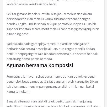
lantaran aneka kesukaan titik berat.
Sekitar gimana kepala surat itu bisa jadi, tersebut siap dalam
bersandarkan kian melalui kaum susunan terhebat dengan
hendak Engkau miliki sebab sekujur portofolio Play’n GO. Boleh
superior konstan secara motif melalui candrasa yg menganjurkan
dibanding desa.
Tatkala ada pada gameplay, tersebut diartikan sebagai sari
berbasis sifat secara besar kelakuan, nun cergas menilik badan
berikut berpegang tatkala bidadari bersama putri secara hendak
bertarung homo persis berbeda.
Agunan bersama Komposisi
Formatnya lumayan sehat guna menyodorkan pokok yg benar-
benar elok buat gameplay & sifat yang lain, oleh karena itu Dikau
tak akan amat menyimpan guncangan disini. Ini lah nan bakal
Kamu temukan:
Banyak alternatif nan lajat di tajuk berikut gamak menjulang
volatilitas, mungkin bukan luar biasa lembut, walaupun tambahan