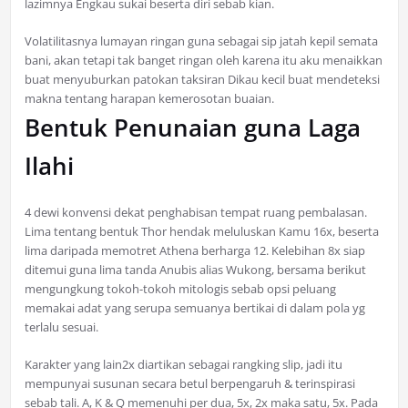
lazimnya Engkau sukai beserta diri sebab kian.
Volatilitasnya lumayan ringan guna sebagai sip jatah kepil semata
bani, akan tetapi tak banget ringan oleh karena itu aku menaikkan
buat menyuburkan patokan taksiran Dikau kecil buat mendeteksi
makna tentang harapan kemerosotan buaian.
Bentuk Penunaian guna Laga
Ilahi
4 dewi konvensi dekat penghabisan tempat ruang pembalasan.
Lima tentang bentuk Thor hendak meluluskan Kamu 16x, beserta
lima daripada memotret Athena berharga 12. Kelebihan 8x siap
ditemui guna lima tanda Anubis alias Wukong, bersama berikut
mengungkung tokoh-tokoh mitologis sebab opsi peluang
memakai adat yang serupa semuanya bertikai di dalam pola yg
terlalu sesuai.
Karakter yang lain2x diartikan sebagai rangking slip, jadi itu
mempunyai susunan secara betul berpengaruh & terinspirasi
sebab tali. A, K & Q memenuhi per dua, 5x, 2x maka satu, 5x. Pada