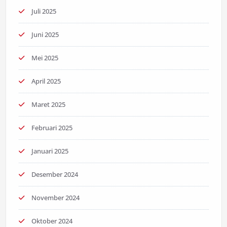
Juli 2025
Juni 2025
Mei 2025
April 2025
Maret 2025
Februari 2025
Januari 2025
Desember 2024
November 2024
Oktober 2024