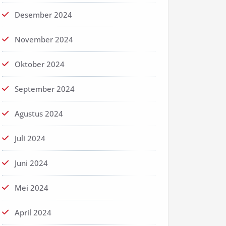
Desember 2024
November 2024
Oktober 2024
September 2024
Agustus 2024
Juli 2024
Juni 2024
Mei 2024
April 2024