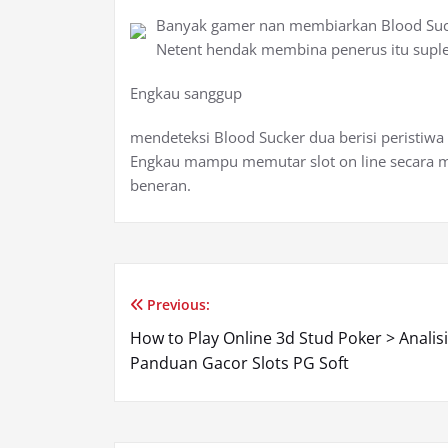
Banyak gamer nan membiarkan Blood Sucke
Netent hendak membina penerus itu suple
Engkau sanggup
mendeteksi Blood Sucker dua berisi peristiw
Engkau mampu memutar slot on line secara m
beneran.
Previous:
Navigasi
How to Play Online 3d Stud Poker > Analis
pos
Panduan Gacor Slots PG Soft