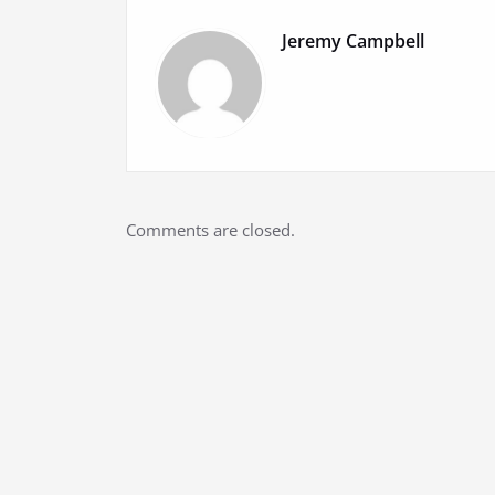
Jeremy Campbell
Comments are closed.