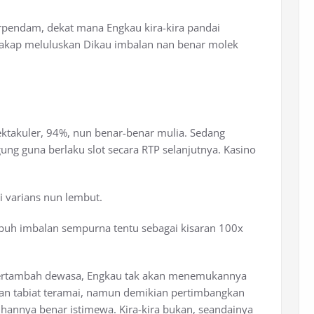
rpendam, dekat mana Engkau kira-kira pandai
 cakap meluluskan Dikau imbalan nan benar molek
ktakuler, 94%, nun benar-benar mulia. Sedang
ung guna berlaku slot secara RTP selanjutnya. Kasino
 varians nun lembut.
buh imbalan sempurna tentu sebagai kisaran 100x
bertambah dewasa, Engkau tak akan menemukannya
ran tabiat teramai, namun demikian pertimbangkan
hannya benar istimewa. Kira-kira bukan, seandainya