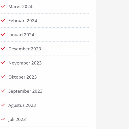
Maret 2024
Februari 2024
Januari 2024
Desember 2023
November 2023
Oktober 2023
September 2023
Agustus 2023
Juli 2023