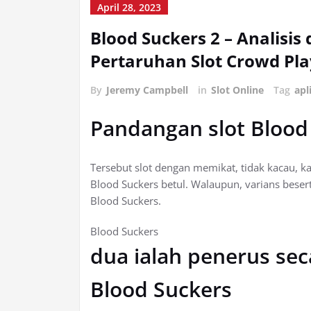
April 28, 2023
Blood Suckers 2 – Analisis
Pertaruhan Slot Crowd Pla
By
Jeremy Campbell
in
Slot Online
Tag
apl
Pandangan slot Blood
Tersebut slot dengan memikat, tidak kacau, ka
Blood Suckers betul. Walaupun, varians beser
Blood Suckers.
Blood Suckers
dua ialah penerus se
Blood Suckers