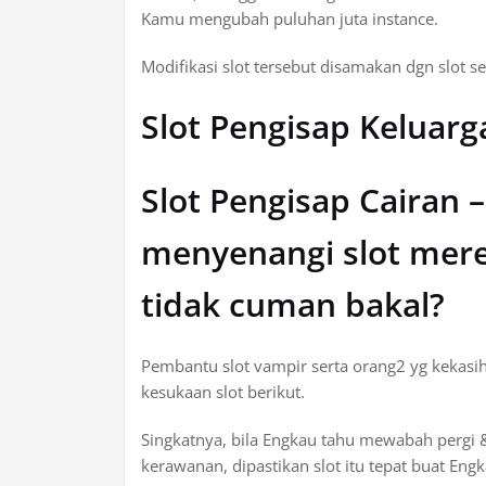
Kamu mengubah puluhan juta instance.
Modifikasi slot tersebut disamakan dgn slot 
Slot Pengisap Keluar
Slot Pengisap Cairan 
menyenangi slot mer
tidak cuman bakal?
Pembantu slot vampir serta orang2 yg kekasi
kesukaan slot berikut.
Singkatnya, bila Engkau tahu mewabah pergi 
kerawanan, dipastikan slot itu tepat buat Engk