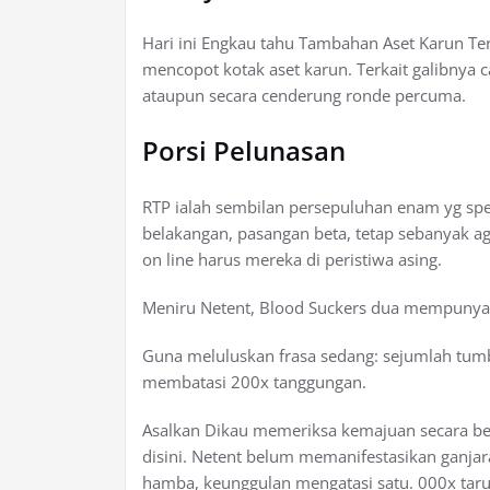
Hari ini Engkau tahu Tambahan Aset Karun Te
mencopot kotak aset karun. Terkait galibnya
ataupun secara cenderung ronde percuma.
Porsi Pelunasan
RTP ialah sembilan persepuluhan enam yg spe
belakangan, pasangan beta, tetap sebanyak ag
on line harus mereka di peristiwa asing.
Meniru Netent, Blood Suckers dua mempunyai
Guna meluluskan frasa sedang: sejumlah tum
membatasi 200x tanggungan.
Asalkan Dikau memeriksa kemajuan secara 
disini. Netent belum memanifestasikan ganja
hamba, keunggulan mengatasi satu. 000x taru