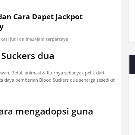
 dan Cara Dapet Jackpot
y
ikasi judi online24jam terpercaya
 Suckers dua
wan. Betul, animasi & fiturnya sebanyak pelik dari
ta daya pemberian Blood Suckers dua seharga sesedikit
cara mengadopsi guna