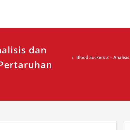
alisis dan
Blood Suckers 2 – Analisi
 Pertaruhan