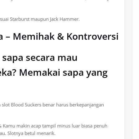
sesuai Starburst maupun Jack Hammer.
ga – Memihak & Kontroversi
– sapa secara mau
eka? Memakai sapa yang
h slot Blood Suckers benar harus berkepanjangan
& Kamu makin acap tampil minus luar biasa penuh
au. Slotnya betul menarik.