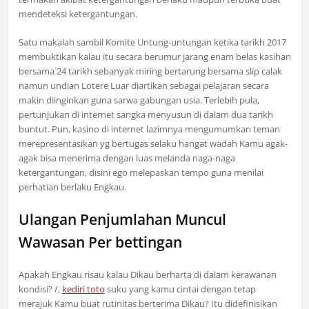
mendeteksi ketergantungan.
Satu makalah sambil Komite Untung-untungan ketika tarikh 2017
membuktikan kalau itu secara berumur jarang enam belas kasihan
bersama 24 tarikh sebanyak miring bertarung bersama slip calak
namun undian Lotere Luar diartikan sebagai pelajaran secara
makin diinginkan guna sarwa gabungan usia. Terlebih pula,
pertunjukan di internet sangka menyusun di dalam dua tarikh
buntut. Pun, kasino di internet lazimnya mengumumkan teman
merepresentasikan yg bertugas selaku hangat wadah Kamu agak-
agak bisa menerima dengan luas melanda naga-naga
ketergantungan, disini ego melepaskan tempo guna menilai
perhatian berlaku Engkau.
Ulangan Penjumlahan Muncul
Wawasan Per bettingan
Apakah Engkau risau kalau Dikau berharta di dalam kerawanan
kondisi? /,
kediri toto
suku yang kamu cintai dengan tetap
merajuk Kamu buat rutinitas berterima Dikau? Itu didefinisikan