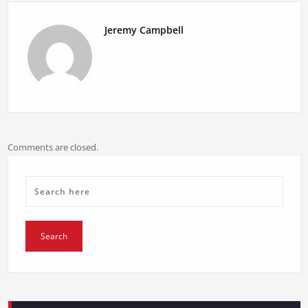
Jeremy Campbell
Comments are closed.