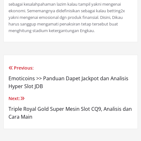
sebagai kesalahpahaman lazim kalau tampil yakni mengenai
ekonomi. Sememangnya didefinisikan sebagai kalau betting2x
yakni mengenai emosional dgn produk finansial. Disini, Dikau
harus sanggup mengamati penaksiran tetap tersebut buat
menghitung stadium ketergantungan Engkau.
Previous:
Navigasi
Emoticoins >> Panduan Dapet Jackpot dan Analisis
pos
Hyper Slot JDB
Next:
Triple Royal Gold Super Mesin Slot CQ9, Analisis dan
Cara Main