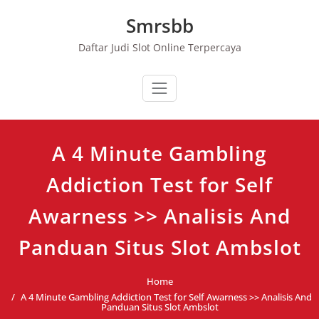
Skip
Smrsbb
to
content
Daftar Judi Slot Online Terpercaya
A 4 Minute Gambling
Addiction Test for Self
Awarness >> Analisis And
Panduan Situs Slot Ambslot
Home
A 4 Minute Gambling Addiction Test for Self Awarness >> Analisis And
Panduan Situs Slot Ambslot